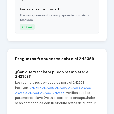
Foro de la comunidad
Pregunta, comparti casos y aprende con otros
tecnicos.
gratis
Preguntas frecuentes sobre el 2N2359
¿Con que transistor puedo reemplazar el
2N2359?
Los reemplazos compatibles para el 2N2359
incluyen:
2N2357
,
2N2358
,
2N235A
,
2N235B
,
2N236
,
2N2360
,
2N2361
,
2N2362
,
2N2363
. Verifica que los
parametros clave (voltaje, corriente, encapsulado)
sean compatibles con tu circuito antes de sustituir.