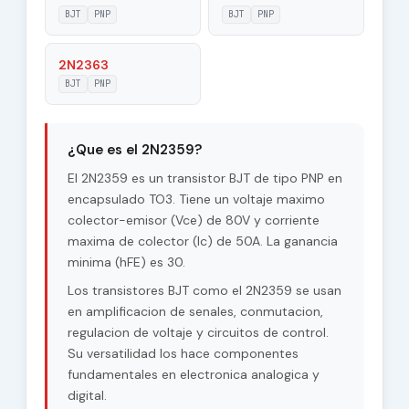
120 V
Collector-Base
BJT
PNP
BJT
PNP
Voltage |Vcb|
2N2363
Maximum
BJT
PNP
80 V
Collector-Emitter
Voltage |Vce|
Max. Operating
¿Que es el 2N2359?
100 °C
Junction
Temperature (Tj)
El 2N2359 es un transistor BJT de tipo PNP en
encapsulado TO3. Tiene un voltaje maximo
Maximum Collector
colector-emisor (Vce) de 80V y corriente
170 W
Power Dissipation
maxima de colector (Ic) de 50A. La ganancia
(Pc)
minima (hFE) es 30.
Forward Current
Los transistores BJT como el 2N2359 se usan
30
Transfer Ratio
en amplificacion de senales, conmutacion,
(hFE), MIN
regulacion de voltaje y circuitos de control.
Su versatilidad los hace componentes
fundamentales en electronica analogica y
digital.