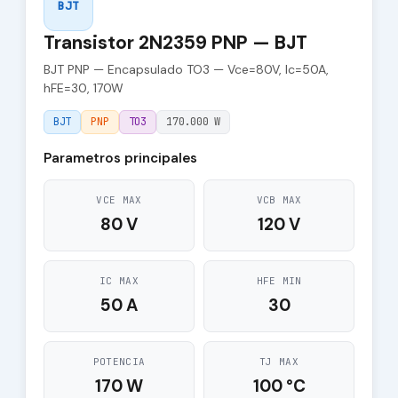
BJT
Transistor 2N2359 PNP — BJT
BJT PNP — Encapsulado TO3 — Vce=80V, Ic=50A,
hFE=30, 170W
BJT
PNP
TO3
170.000 W
Parametros principales
VCE MAX
VCB MAX
80 V
120 V
IC MAX
HFE MIN
50 A
30
POTENCIA
TJ MAX
170 W
100 °C