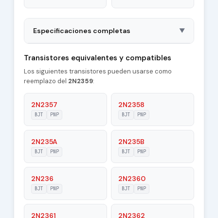
Especificaciones completas
▼
Package
TO3
Transistores equivalentes y compatibles
Los siguientes transistores pueden usarse como
Polarity
PNP
reemplazo del
2N2359
:
Material of
Ge
Transistor
2N2357
2N2358
BJT
PNP
BJT
PNP
Transition
0.6 MHz
Frequency (ft)
2N235A
2N235B
Maximum Collector
BJT
PNP
BJT
PNP
50 A
Current |Ic max|
2N236
2N2360
Maximum Emitter-
2 V
Base Voltage
BJT
PNP
BJT
PNP
|Veb|
2N2361
2N2362
Maximum