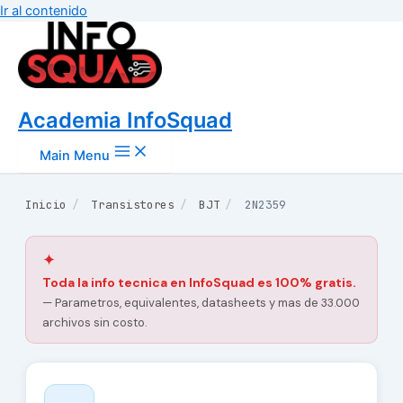
Ir al contenido
Academia InfoSquad
Main Menu
Inicio
/
Transistores
/
BJT
/
2N2359
✦
Toda la info tecnica en InfoSquad es 100% gratis.
— Parametros, equivalentes, datasheets y mas de 33.000
archivos sin costo.