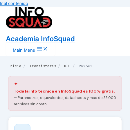
Ir al contenido
Academia InfoSquad
Main Menu
Inicio
/
Transistores
/
BJT
/
2N2361
✦
Toda la info tecnica en InfoSquad es 100% gratis.
— Parametros, equivalentes, datasheets y mas de 33.000
archivos sin costo.