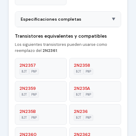
Especificaciones completas
▼
Package
TO33-1
Transistores equivalentes y compatibles
Los siguientes transistores pueden usarse como
Polarity
PNP
reemplazo del
2N2361
:
Material of
Ge
Transistor
2N2357
2N2358
BJT
PNP
BJT
PNP
Transition
800 MHz
Frequency (ft)
2N2359
2N235A
Collector
BJT
PNP
BJT
PNP
3 pF
Capacitance (Cc)
2N235B
2N236
Maximum Collector
0.05 A
Current |Ic max|
BJT
PNP
BJT
PNP
Maximum
2N2360
2N2362
20 V
Collector-Base