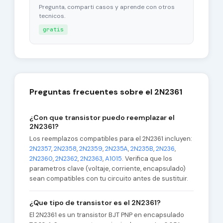
Pregunta, comparti casos y aprende con otros
tecnicos.
gratis
Preguntas frecuentes sobre el 2N2361
¿Con que transistor puedo reemplazar el
2N2361?
Los reemplazos compatibles para el 2N2361 incluyen:
2N2357
,
2N2358
,
2N2359
,
2N235A
,
2N235B
,
2N236
,
2N2360
,
2N2362
,
2N2363
,
A1015
. Verifica que los
parametros clave (voltaje, corriente, encapsulado)
sean compatibles con tu circuito antes de sustituir.
¿Que tipo de transistor es el 2N2361?
El 2N2361 es un transistor BJT PNP en encapsulado