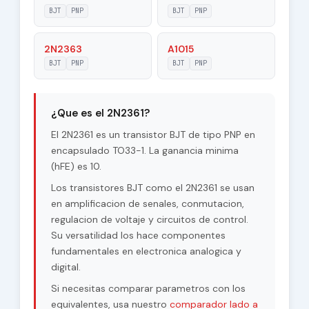
Voltage |Vcb|
BJT
PNP
BJT
PNP
Max. Operating
2N2363
A1015
100 °C
Junction
BJT
PNP
BJT
PNP
Temperature (Tj)
Maximum Collector
0.06 W
Power Dissipation
¿Que es el 2N2361?
(Pc)
El 2N2361 es un transistor BJT de tipo PNP en
Forward Current
encapsulado TO33-1. La ganancia minima
10
Transfer Ratio
(hFE) es 10.
(hFE), MIN
Los transistores BJT como el 2N2361 se usan
en amplificacion de senales, conmutacion,
regulacion de voltaje y circuitos de control.
Su versatilidad los hace componentes
fundamentales en electronica analogica y
digital.
Si necesitas comparar parametros con los
equivalentes, usa nuestro
comparador lado a