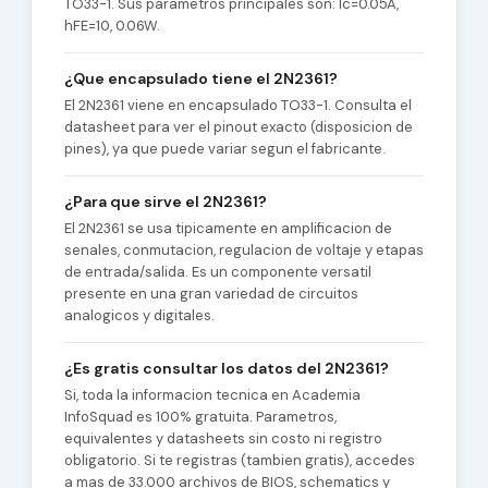
TO33-1. Sus parametros principales son: Ic=0.05A,
hFE=10, 0.06W.
¿Que encapsulado tiene el 2N2361?
El 2N2361 viene en encapsulado TO33-1. Consulta el
datasheet para ver el pinout exacto (disposicion de
pines), ya que puede variar segun el fabricante.
¿Para que sirve el 2N2361?
El 2N2361 se usa tipicamente en amplificacion de
senales, conmutacion, regulacion de voltaje y etapas
de entrada/salida. Es un componente versatil
presente en una gran variedad de circuitos
analogicos y digitales.
¿Es gratis consultar los datos del 2N2361?
Si, toda la informacion tecnica en Academia
InfoSquad es 100% gratuita. Parametros,
equivalentes y datasheets sin costo ni registro
obligatorio. Si te registras (tambien gratis), accedes
a mas de 33.000 archivos de BIOS, schematics y