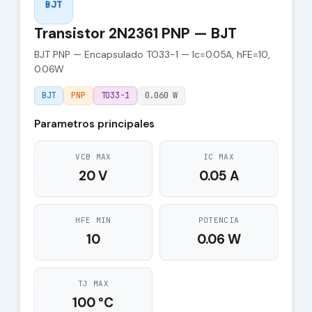
BJT
Transistor 2N2361 PNP — BJT
BJT PNP — Encapsulado TO33-1 — Ic=0.05A, hFE=10,
0.06W
BJT
PNP
TO33-1
0.060 W
Parametros principales
VCB MAX
IC MAX
20 V
0.05 A
HFE MIN
POTENCIA
10
0.06 W
TJ MAX
100 °C