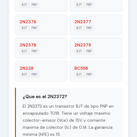
|Veb|
BJT
PNP
BJT
PNP
Maximum
2N2376
2N2377
15 V
Collector-Base
BJT
PNP
BJT
PNP
Voltage |Vcb|
Maximum
2N2378
2N2379
15 V
Collector-Emitter
BJT
PNP
BJT
PNP
Voltage |Vce|
Max. Operating
2N238
BC558
200 °C
Junction
BJT
PNP
BJT
PNP
Temperature (Tj)
Maximum Collector
0.2 W
Power Dissipation
¿Que es el 2N2372?
(Pc)
El 2N2372 es un transistor BJT de tipo PNP en
Forward Current
encapsulado TO18. Tiene un voltaje maximo
15
Transfer Ratio
colector-emisor (Vce) de 15V y corriente
(hFE), MIN
maxima de colector (Ic) de 0.1A. La ganancia
minima (hFE) es 15.