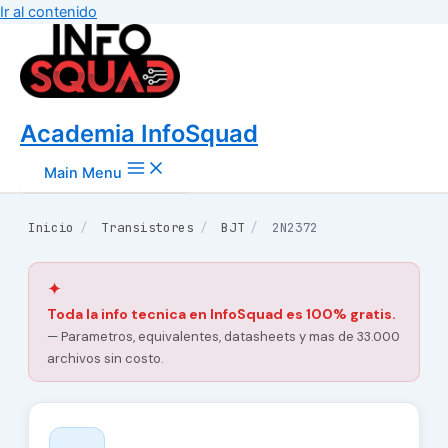
Ir al contenido
Academia InfoSquad
Main Menu
Inicio
/
Transistores
/
BJT
/
2N2372
✦
Toda la info tecnica en InfoSquad es 100% gratis.
— Parametros, equivalentes, datasheets y mas de 33.000
archivos sin costo.