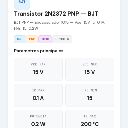
BJT
Transistor 2N2372 PNP — BJT
BJT PNP — Encapsulado TO18 — Vce=15V, Ic=0.1A,
hFE=15, 0.2W
BJT
PNP
TO18
0.200 W
Parametros principales
VCE MAX
VCB MAX
15 V
15 V
IC MAX
HFE MIN
0.1 A
15
POTENCIA
TJ MAX
0.2 W
200 °C