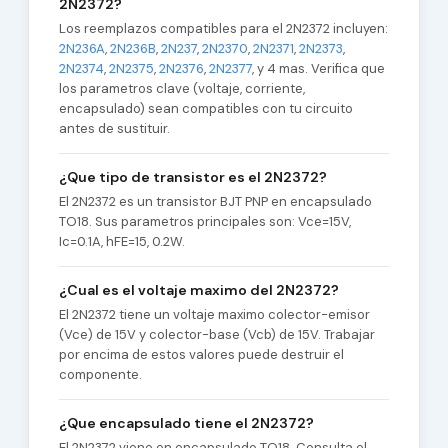
2N2372?
Los reemplazos compatibles para el 2N2372 incluyen:
2N236A
,
2N236B
,
2N237
,
2N2370
,
2N2371
,
2N2373
,
2N2374
,
2N2375
,
2N2376
,
2N2377
, y 4 mas. Verifica que
los parametros clave (voltaje, corriente,
encapsulado) sean compatibles con tu circuito
antes de sustituir.
¿Que tipo de transistor es el 2N2372?
El 2N2372 es un transistor BJT PNP en encapsulado
TO18. Sus parametros principales son: Vce=15V,
Ic=0.1A, hFE=15, 0.2W.
¿Cual es el voltaje maximo del 2N2372?
El 2N2372 tiene un voltaje maximo colector-emisor
(Vce) de 15V y colector-base (Vcb) de 15V. Trabajar
por encima de estos valores puede destruir el
componente.
¿Que encapsulado tiene el 2N2372?
El 2N2372 viene en encapsulado TO18. Consulta el