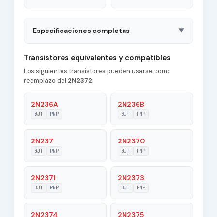
Especificaciones completas
▼
Package
TO18
Transistores equivalentes y compatibles
Los siguientes transistores pueden usarse como
Polarity
PNP
reemplazo del
2N2372
:
Material of
Si
Transistor
2N236A
2N236B
BJT
PNP
BJT
PNP
Transition
1 MHz
Frequency (ft)
2N237
2N2370
Collector
BJT
PNP
BJT
PNP
15 pF
Capacitance (Cc)
2N2371
2N2373
Maximum Collector
0.1 A
Current |Ic max|
BJT
PNP
BJT
PNP
Maximum Emitter-
2N2374
2N2375
15 V
Base Voltage