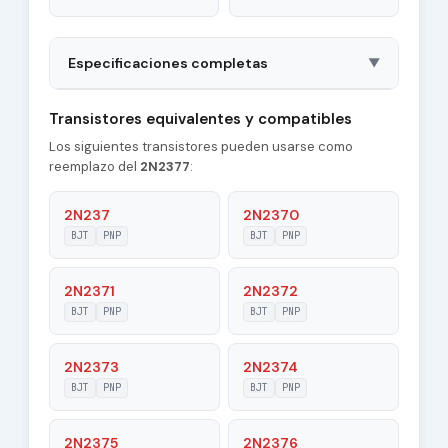
Especificaciones completas
▼
Package
TO18
Transistores equivalentes y compatibles
Los siguientes transistores pueden usarse como
Polarity
PNP
reemplazo del
2N2377
:
Material of
Si
Transistor
2N237
2N2370
BJT
PNP
BJT
PNP
Transition
8 MHz
Frequency (ft)
2N2371
2N2372
Collector
BJT
PNP
BJT
PNP
12 pF
Capacitance (Cc)
2N2373
2N2374
Maximum Collector
0.05 A
Current |Ic max|
BJT
PNP
BJT
PNP
Maximum Emitter-
2N2375
2N2376
25 V
Base Voltage