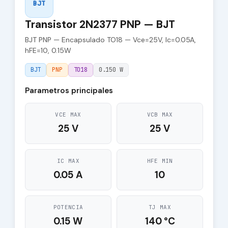
BJT
Transistor 2N2377 PNP — BJT
BJT PNP — Encapsulado TO18 — Vce=25V, Ic=0.05A,
hFE=10, 0.15W
BJT
PNP
TO18
0.150 W
Parametros principales
VCE MAX
VCB MAX
25 V
25 V
IC MAX
HFE MIN
0.05 A
10
POTENCIA
TJ MAX
0.15 W
140 °C