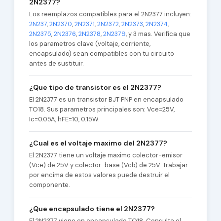
2N2377?
Los reemplazos compatibles para el 2N2377 incluyen:
2N237
,
2N2370
,
2N2371
,
2N2372
,
2N2373
,
2N2374
,
2N2375
,
2N2376
,
2N2378
,
2N2379
, y 3 mas. Verifica que
los parametros clave (voltaje, corriente,
encapsulado) sean compatibles con tu circuito
antes de sustituir.
¿Que tipo de transistor es el 2N2377?
El 2N2377 es un transistor BJT PNP en encapsulado
TO18. Sus parametros principales son: Vce=25V,
Ic=0.05A, hFE=10, 0.15W.
¿Cual es el voltaje maximo del 2N2377?
El 2N2377 tiene un voltaje maximo colector-emisor
(Vce) de 25V y colector-base (Vcb) de 25V. Trabajar
por encima de estos valores puede destruir el
componente.
¿Que encapsulado tiene el 2N2377?
El 2N2377 viene en encapsulado TO18. Consulta el