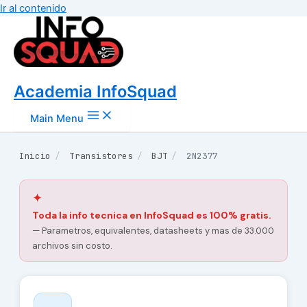
Ir al contenido
Academia InfoSquad
Main Menu
Inicio
/
Transistores
/
BJT
/
2N2377
✦
Toda la info tecnica en InfoSquad es 100% gratis.
— Parametros, equivalentes, datasheets y mas de 33.000
archivos sin costo.