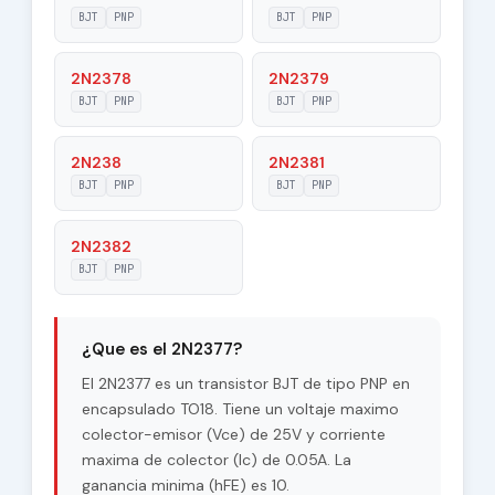
|Veb|
BJT
PNP
BJT
PNP
Maximum
2N2378
2N2379
25 V
Collector-Base
BJT
PNP
BJT
PNP
Voltage |Vcb|
Maximum
2N238
2N2381
25 V
Collector-Emitter
BJT
PNP
BJT
PNP
Voltage |Vce|
Max. Operating
2N2382
140 °C
Junction
BJT
PNP
Temperature (Tj)
Maximum Collector
0.15 W
Power Dissipation
¿Que es el 2N2377?
(Pc)
El 2N2377 es un transistor BJT de tipo PNP en
Forward Current
encapsulado TO18. Tiene un voltaje maximo
10
Transfer Ratio
colector-emisor (Vce) de 25V y corriente
(hFE), MIN
maxima de colector (Ic) de 0.05A. La
ganancia minima (hFE) es 10.