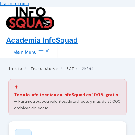
Ir al contenido
Academia InfoSquad
Main Menu
Inicio
/
Transistores
/
BJT
/
2N246
✦
Toda la info tecnica en InfoSquad es 100% gratis.
— Parametros, equivalentes, datasheets y mas de 33.000
archivos sin costo.