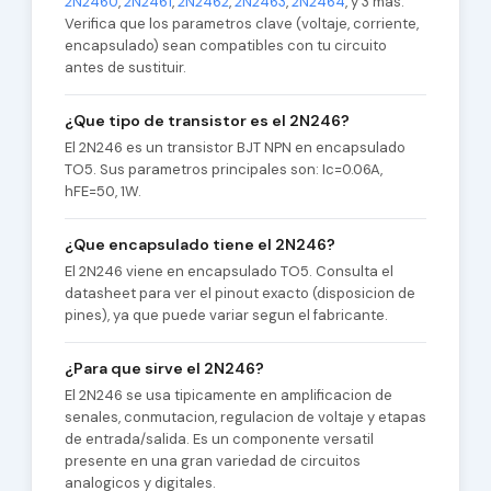
2N2460
,
2N2461
,
2N2462
,
2N2463
,
2N2464
, y 3 mas.
Verifica que los parametros clave (voltaje, corriente,
encapsulado) sean compatibles con tu circuito
antes de sustituir.
¿Que tipo de transistor es el 2N246?
El 2N246 es un transistor BJT NPN en encapsulado
TO5. Sus parametros principales son: Ic=0.06A,
hFE=50, 1W.
¿Que encapsulado tiene el 2N246?
El 2N246 viene en encapsulado TO5. Consulta el
datasheet para ver el pinout exacto (disposicion de
pines), ya que puede variar segun el fabricante.
¿Para que sirve el 2N246?
El 2N246 se usa tipicamente en amplificacion de
senales, conmutacion, regulacion de voltaje y etapas
de entrada/salida. Es un componente versatil
presente en una gran variedad de circuitos
analogicos y digitales.