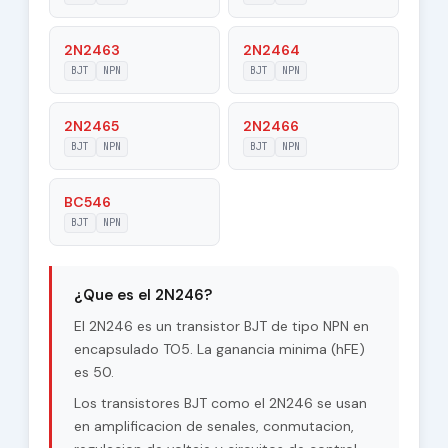
Temperature (Tj)
2N2463
2N2464
Maximum Collector
BJT
NPN
1 W
BJT
NPN
Power Dissipation
(Pc)
2N2465
2N2466
Forward Current
BJT
NPN
BJT
NPN
50
Transfer Ratio
(hFE), MIN
BC546
BJT
NPN
¿Que es el 2N246?
El 2N246 es un transistor BJT de tipo NPN en
encapsulado TO5. La ganancia minima (hFE)
es 50.
Los transistores BJT como el 2N246 se usan
en amplificacion de senales, conmutacion,