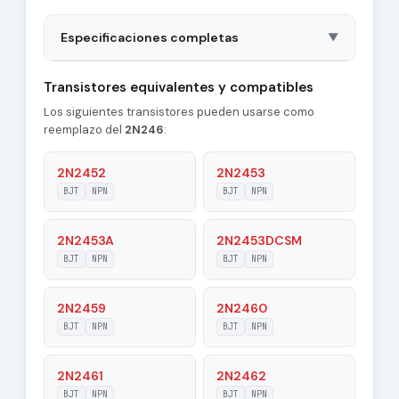
Especificaciones completas
▼
Package
TO5
Transistores equivalentes y compatibles
Los siguientes transistores pueden usarse como
Polarity
NPN
reemplazo del
2N246
:
Material of
Si
Transistor
2N2452
2N2453
BJT
NPN
BJT
NPN
Transition
0.1 MHz
Frequency (ft)
2N2453A
2N2453DCSM
Maximum Collector
BJT
NPN
BJT
NPN
0.06 A
Current |Ic max|
2N2459
2N2460
Maximum
60 V
Collector-Base
BJT
NPN
BJT
NPN
Voltage |Vcb|
2N2461
2N2462
Max. Operating
150 °C
Junction
BJT
NPN
BJT
NPN