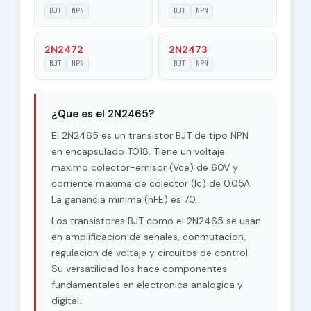
|Veb|
BJT
NPN
BJT
NPN
Maximum
2N2472
2N2473
100 V
Collector-Base
BJT
NPN
BJT
NPN
Voltage |Vcb|
Maximum
60 V
Collector-Emitter
¿Que es el 2N2465?
Voltage |Vce|
El 2N2465 es un transistor BJT de tipo NPN
Max. Operating
en encapsulado TO18. Tiene un voltaje
200 °C
Junction
maximo colector-emisor (Vce) de 60V y
Temperature (Tj)
corriente maxima de colector (Ic) de 0.05A.
La ganancia minima (hFE) es 70.
Maximum Collector
0.5 W
Power Dissipation
Los transistores BJT como el 2N2465 se usan
(Pc)
en amplificacion de senales, conmutacion,
regulacion de voltaje y circuitos de control.
Forward Current
Su versatilidad los hace componentes
70
Transfer Ratio
(hFE), MIN
fundamentales en electronica analogica y
digital.