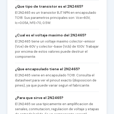
¿Que tipo de transistor es el 2N2465?
El 2N2465 es un transistor BJT NPN en encapsulado
TO18. Sus parametros principales son: Vce=60V,
Ic=0.05A, hFE=70, 0.5W.
¿Cual es el voltaje maximo del 2N2465?
El 2N2465 tiene un voltaje maximo colector-emisor
(Vce) de 60V y colector-base (Vcb) de 100V. Trabajar
por encima de estos valores puede destruir el
componente.
¿Que encapsulado tiene el 2N2465?
El 2N2465 viene en encapsulado TO18. Consulta el
datasheet para ver el pinout exacto (disposicion de
pines), ya que puede variar segun el fabricante.
¿Para que sirve el 2N2465?
El 2N2465 se usa tipicamente en amplificacion de
senales, conmutacion, regulacion de voltaje y etapas