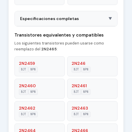
Especificaciones completas
▼
Package
TO18
Transistores equivalentes y compatibles
Los siguientes transistores pueden usarse como
Polarity
NPN
reemplazo del
2N2465
:
Material of
Si
Transistor
2N2459
2N246
BJT
NPN
BJT
NPN
Transition
140 MHz
Frequency (ft)
2N2460
2N2461
Collector
BJT
NPN
BJT
NPN
5 pF
Capacitance (Cc)
2N2462
2N2463
Maximum Collector
0.05 A
Current |Ic max|
BJT
NPN
BJT
NPN
Maximum Emitter-
2N2464
2N2466
8 V
Base Voltage