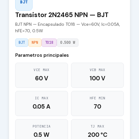
BJT
Transistor 2N2465 NPN — BJT
BJT NPN — Encapsulado TO18 — Vce=60V, Ic=0.05A,
hFE=70, 0.5W
BJT
NPN
TO18
0.500 W
Parametros principales
VCE MAX
VCB MAX
60 V
100 V
IC MAX
HFE MIN
0.05 A
70
POTENCIA
TJ MAX
0.5 W
200 °C