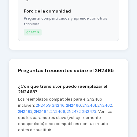
Foro de la comunidad
Pregunta, comparti casos y aprende con otros
tecnicos.
gratis
Preguntas frecuentes sobre el 2N2465
¿Con que transistor puedo reemplazar el
2N2465?
Los reemplazos compatibles para el 2N2465
incluyen:
2N2459
,
2N246
,
2N2460
,
2N2461
,
2N2462
,
2N2463
,
2N2464
,
2N2466
,
2N2472
,
2N2473
. Verifica
que los parametros clave (voltaje, corriente,
encapsulado) sean compatibles con tu circuito
antes de sustituir.