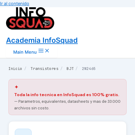
Ir al contenido
Academia InfoSquad
Main Menu
Inicio
/
Transistores
/
BJT
/
2N2465
✦
Toda la info tecnica en InfoSquad es 100% gratis.
— Parametros, equivalentes, datasheets y mas de 33.000
archivos sin costo.