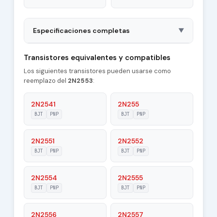
Especificaciones completas
▼
Package
MT27
Transistores equivalentes y compatibles
Los siguientes transistores pueden usarse como
Polarity
PNP
reemplazo del
2N2553
:
Material of
Ge
Transistor
2N2541
2N255
BJT
PNP
BJT
PNP
Transition
0.22 MHz
Frequency (ft)
2N2551
2N2552
Maximum Collector
BJT
PNP
BJT
PNP
3 A
Current |Ic max|
2N2554
2N2555
Maximum Emitter-
20 V
Base Voltage
BJT
PNP
BJT
PNP
|Veb|
2N2556
2N2557
Maximum