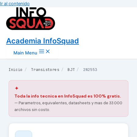
Ir al contenido
Academia InfoSquad
Main Menu
Inicio
/
Transistores
/
BJT
/
2N2553
✦
Toda la info tecnica en InfoSquad es 100% gratis.
— Parametros, equivalentes, datasheets y mas de 33.000
archivos sin costo.