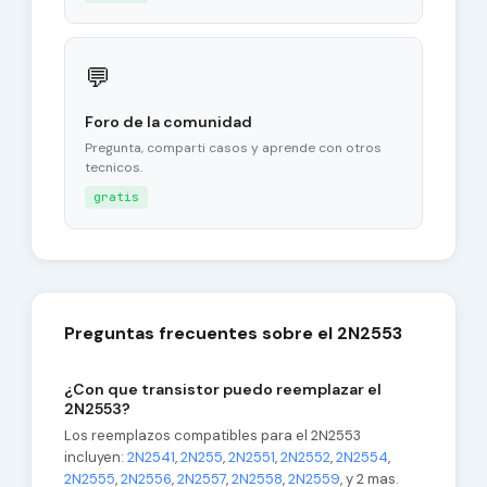
💬
Foro de la comunidad
Pregunta, comparti casos y aprende con otros
tecnicos.
gratis
Preguntas frecuentes sobre el 2N2553
¿Con que transistor puedo reemplazar el
2N2553?
Los reemplazos compatibles para el 2N2553
incluyen:
2N2541
,
2N255
,
2N2551
,
2N2552
,
2N2554
,
2N2555
,
2N2556
,
2N2557
,
2N2558
,
2N2559
, y 2 mas.