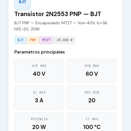
BJT
Transistor 2N2553 PNP — BJT
BJT PNP — Encapsulado MT27 — Vce=40V, Ic=3A,
hFE=20, 20W
BJT
PNP
MT27
20.000 W
Parametros principales
VCE MAX
VCB MAX
40 V
60 V
IC MAX
HFE MIN
3 A
20
POTENCIA
TJ MAX
20 W
100 °C