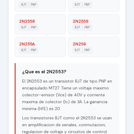
60 V
Collector-Base
BJT
PNP
BJT
PNP
Voltage |Vcb|
2N2558
2N2559
Maximum
BJT
PNP
40 V
BJT
PNP
Collector-Emitter
Voltage |Vce|
2N255A
2N256
Max. Operating
BJT
PNP
BJT
PNP
100 °C
Junction
Temperature (Tj)
Maximum Collector
¿Que es el 2N2553?
20 W
Power Dissipation
(Pc)
El 2N2553 es un transistor BJT de tipo PNP en
encapsulado MT27. Tiene un voltaje maximo
Forward Current
colector-emisor (Vce) de 40V y corriente
20
Transfer Ratio
maxima de colector (Ic) de 3A. La ganancia
(hFE), MIN
minima (hFE) es 20.
Los transistores BJT como el 2N2553 se usan
en amplificacion de senales, conmutacion,
regulacion de voltaje y circuitos de control.