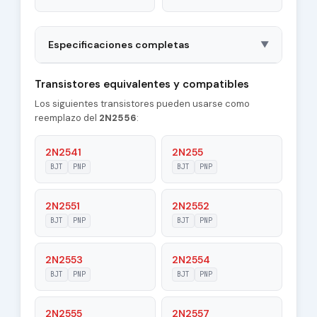
Especificaciones completas
▼
Package
MT28
Transistores equivalentes y compatibles
Los siguientes transistores pueden usarse como
Polarity
PNP
reemplazo del
2N2556
:
Material of
Ge
Transistor
2N2541
2N255
BJT
PNP
BJT
PNP
Transition
0.22 MHz
Frequency (ft)
2N2551
2N2552
Maximum Collector
BJT
PNP
BJT
PNP
3 A
Current |Ic max|
2N2553
2N2554
Maximum Emitter-
20 V
Base Voltage
BJT
PNP
BJT
PNP
|Veb|
2N2555
2N2557
Maximum