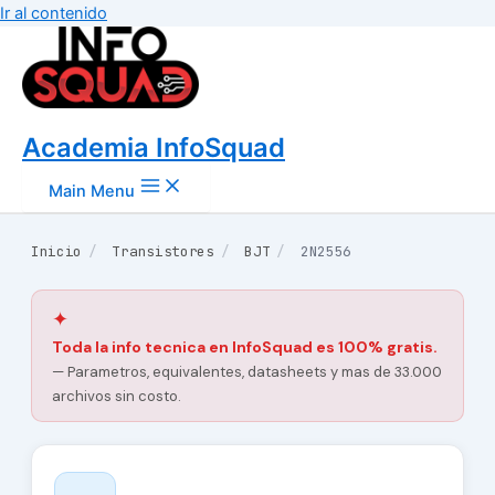
Ir al contenido
Academia InfoSquad
Main Menu
Inicio
/
Transistores
/
BJT
/
2N2556
✦
Toda la info tecnica en InfoSquad es 100% gratis.
— Parametros, equivalentes, datasheets y mas de 33.000
archivos sin costo.