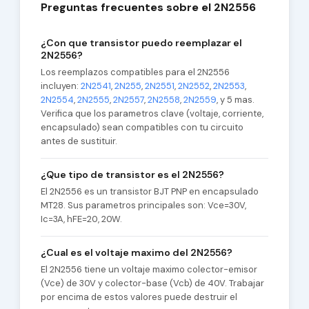
Preguntas frecuentes sobre el 2N2556
¿Con que transistor puedo reemplazar el
2N2556?
Los reemplazos compatibles para el 2N2556
incluyen:
2N2541
,
2N255
,
2N2551
,
2N2552
,
2N2553
,
2N2554
,
2N2555
,
2N2557
,
2N2558
,
2N2559
, y 5 mas.
Verifica que los parametros clave (voltaje, corriente,
encapsulado) sean compatibles con tu circuito
antes de sustituir.
¿Que tipo de transistor es el 2N2556?
El 2N2556 es un transistor BJT PNP en encapsulado
MT28. Sus parametros principales son: Vce=30V,
Ic=3A, hFE=20, 20W.
¿Cual es el voltaje maximo del 2N2556?
El 2N2556 tiene un voltaje maximo colector-emisor
(Vce) de 30V y colector-base (Vcb) de 40V. Trabajar
por encima de estos valores puede destruir el