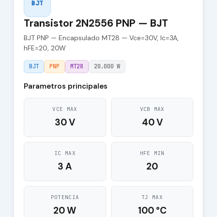
BJT
Transistor 2N2556 PNP — BJT
BJT PNP — Encapsulado MT28 — Vce=30V, Ic=3A,
hFE=20, 20W
BJT
PNP
MT28
20.000 W
Parametros principales
VCE MAX
VCB MAX
30 V
40 V
IC MAX
HFE MIN
3 A
20
POTENCIA
TJ MAX
20 W
100 °C