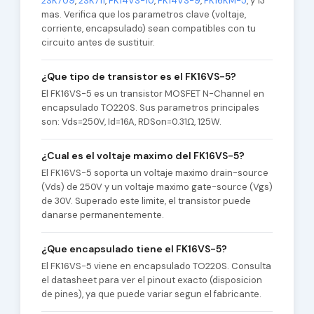
2SK709
,
2SK711
,
FK14VS-10
,
FK14VS-9
,
FK16KM-5
, y 13
mas. Verifica que los parametros clave (voltaje,
corriente, encapsulado) sean compatibles con tu
circuito antes de sustituir.
¿Que tipo de transistor es el FK16VS-5?
El FK16VS-5 es un transistor MOSFET N-Channel en
encapsulado TO220S. Sus parametros principales
son: Vds=250V, Id=16A, RDSon=0.31Ω, 125W.
¿Cual es el voltaje maximo del FK16VS-5?
El FK16VS-5 soporta un voltaje maximo drain-source
(Vds) de 250V y un voltaje maximo gate-source (Vgs)
de 30V. Superado este limite, el transistor puede
danarse permanentemente.
¿Que encapsulado tiene el FK16VS-5?
El FK16VS-5 viene en encapsulado TO220S. Consulta
el datasheet para ver el pinout exacto (disposicion
de pines), ya que puede variar segun el fabricante.