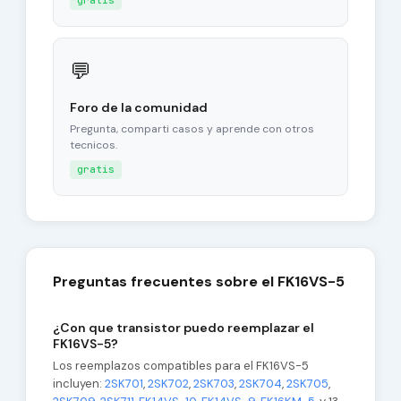
gratis
💬
Foro de la comunidad
Pregunta, comparti casos y aprende con otros
tecnicos.
gratis
Preguntas frecuentes sobre el FK16VS-5
¿Con que transistor puedo reemplazar el
FK16VS-5?
Los reemplazos compatibles para el FK16VS-5
incluyen:
2SK701
,
2SK702
,
2SK703
,
2SK704
,
2SK705
,