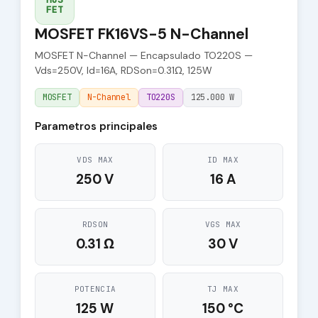
FET
MOSFET FK16VS-5 N-Channel
MOSFET N-Channel — Encapsulado TO220S —
Vds=250V, Id=16A, RDSon=0.31Ω, 125W
MOSFET
N-Channel
TO220S
125.000 W
Parametros principales
VDS MAX
ID MAX
250 V
16 A
RDSON
VGS MAX
0.31 Ω
30 V
POTENCIA
TJ MAX
125 W
150 °C