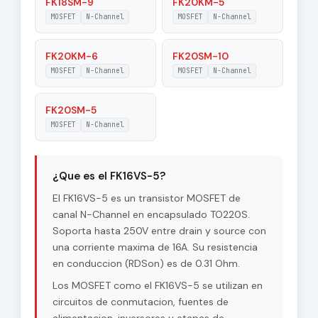
FK18SM-9
FK20KM-5
MOSFET
N-Channel
MOSFET
N-Channel
FK20KM-6
FK20SM-10
MOSFET
N-Channel
MOSFET
N-Channel
FK20SM-5
MOSFET
N-Channel
¿Que es el FK16VS-5?
El FK16VS-5 es un transistor MOSFET de
canal N-Channel en encapsulado TO220S.
Soporta hasta 250V entre drain y source con
una corriente maxima de 16A. Su resistencia
en conduccion (RDSon) es de 0.31 Ohm.
Los MOSFET como el FK16VS-5 se utilizan en
circuitos de conmutacion, fuentes de