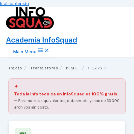
Ir al contenido
Academia InfoSquad
Main Menu
Inicio
/
Transistores
/
MOSFET
/
FK16VS-5
✦
Toda la info tecnica en InfoSquad es 100% gratis.
— Parametros, equivalentes, datasheets y mas de 33.000
archivos sin costo.
MOS