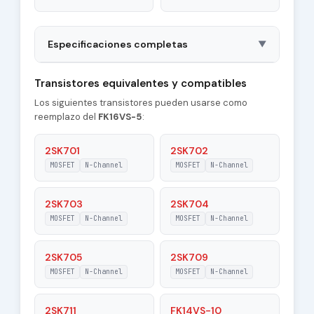
Especificaciones completas
▼
Package
TO220S
Transistores equivalentes y compatibles
Los siguientes transistores pueden usarse como
Type of Control
N-Channel
reemplazo del
FK16VS-5
:
Channel
Coss - Output
2SK701
2SK702
1050 pF
Capacitance
MOSFET
N-Channel
MOSFET
N-Channel
|Id| - Maximum
16 A
Drain Current
2SK703
2SK704
MOSFET
N-Channel
MOSFET
N-Channel
Pd - Maximum
125 W
Power Dissipation
2SK705
2SK709
Tj - Maximum
MOSFET
N-Channel
MOSFET
N-Channel
150 °C
Junction
Temperature
2SK711
FK14VS-10