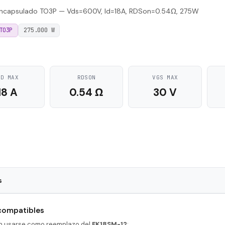
ncapsulado TO3P — Vds=600V, Id=18A, RDSon=0.54Ω, 275W
TO3P
275.000 W
ID MAX
RDSON
VGS MAX
18 A
0.54 Ω
30 V
s
TO3P
 compatibles
N-Channel
en usarse como reemplazo del
FK18SM-12
: