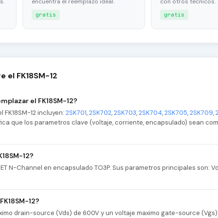
s.
encuentra el reemplazo ideal.
con otros tecnicos.
gratis
gratis
e el FK18SM-12
emplazar el FK18SM-12?
l FK18SM-12 incluyen:
2SK701
,
2SK702
,
2SK703
,
2SK704
,
2SK705
,
2SK709
,
rifica que los parametros clave (voltaje, corriente, encapsulado) sean co
FK18SM-12?
FET N-Channel en encapsulado TO3P. Sus parametros principales son: Vd
l FK18SM-12?
aximo drain-source (Vds) de 600V y un voltaje maximo gate-source (Vgs