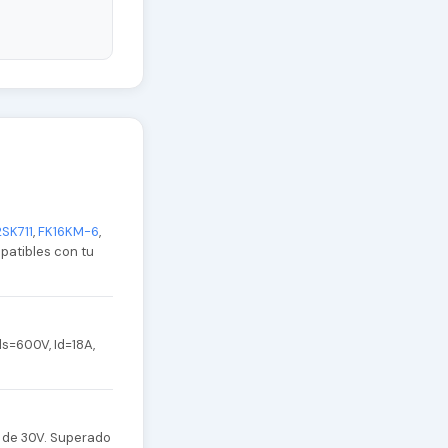
2SK711
,
FK16KM-6
,
mpatibles con tu
s=600V, Id=18A,
) de 30V. Superado