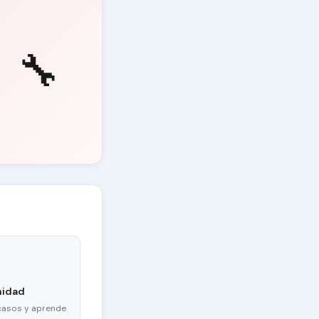
🔧
nidad
casos y aprende