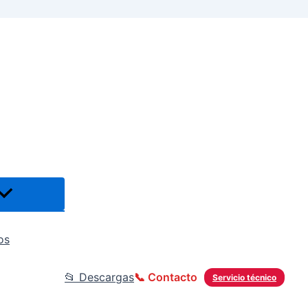
os
📂 Descargas
📞 Contacto
Servicio técnico