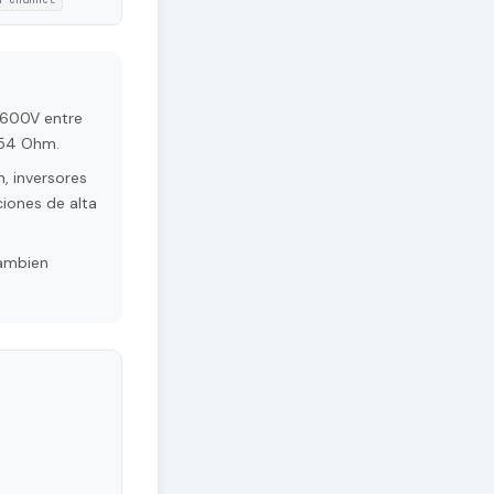
 600V entre
.54 Ohm.
, inversores
ciones de alta
Tambien