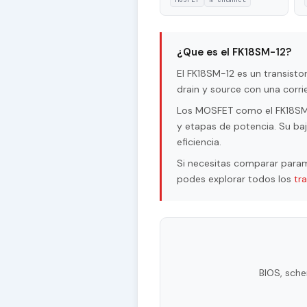
¿Que es el FK18SM-12?
El FK18SM-12 es un transis
drain y source con una corr
Los MOSFET como el FK18SM-1
y etapas de potencia. Su baj
eficiencia.
Si necesitas comparar param
podes explorar todos los
tr
BIOS, sche