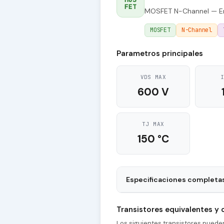
FET
MOSFET N-Channel — E
MOSFET
N-Channel
Parametros principales
VDS MAX
600 V
TJ MAX
150 °C
Especificaciones completa
Package
Transistores equivalentes y
Type of Control Channel
Los siguientes transistores pued