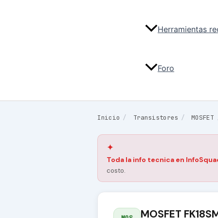
Herramientas r
Foro
Inicio
/
Transistores
/
MOSFET
✦
Toda la info tecnica en InfoSqua
costo.
MOSFET FK18SM
MOS