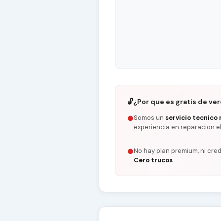
🔓
¿Por que es gratis de ve
Somos un
servicio tecnico 
●
experiencia en reparacion e
No hay plan premium, ni cred
●
Cero trucos
.