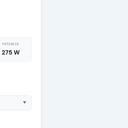
POTENCIA
275 W
▼