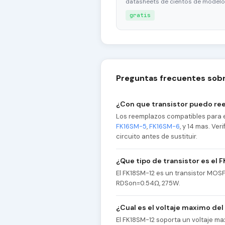
datasheets de cientos de modelo
gratis
Preguntas frecuentes sobr
¿Con que transistor puedo re
Los reemplazos compatibles para e
FK16SM-5
,
FK16SM-6
, y 14 mas. Ve
circuito antes de sustituir.
¿Que tipo de transistor es el 
El FK18SM-12 es un transistor MOS
RDSon=0.54Ω, 275W.
¿Cual es el voltaje maximo de
El FK18SM-12 soporta un voltaje m