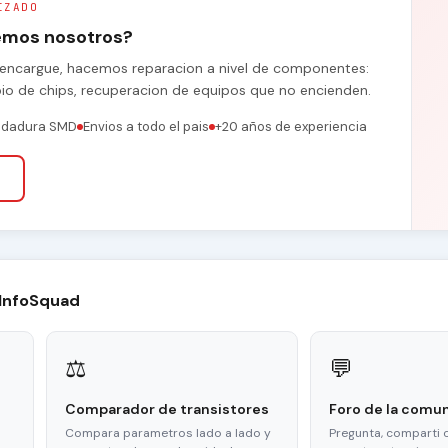
IZADO
remos nosotros?
se encargue, hacemos reparacion a nivel de componentes:
bio de chips, recuperacion de equipos que no encienden.
ldadura SMD
Envios a todo el pais
+20 años de experiencia
 InfoSquad
⚖
💬
Comparador de transistores
Foro de la comu
Compara parametros lado a lado y
Pregunta, comparti 