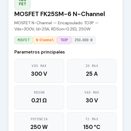
FET
MOSFET FK25SM-6 N-Channel
MOSFET N-Channel — Encapsulado TO3P —
Vds=300V, Id=25A, RDSon=0.21Ω, 250W
MOSFET
N-Channel
TO3P
250.000 W
Parametros principales
VDS MAX
ID MAX
300 V
25 A
RDSON
VGS MAX
0.21 Ω
30 V
POTENCIA
TJ MAX
250 W
150 °C