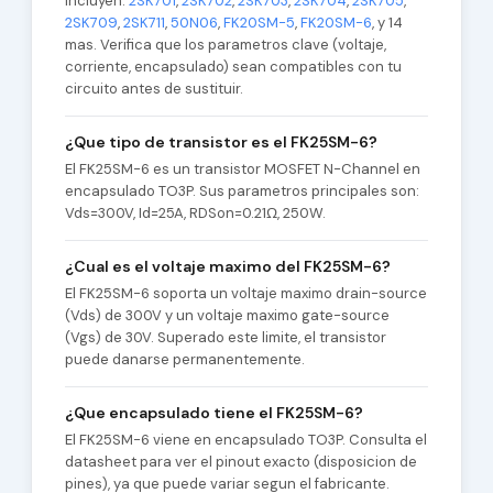
incluyen:
2SK701
,
2SK702
,
2SK703
,
2SK704
,
2SK705
,
2SK709
,
2SK711
,
50N06
,
FK20SM-5
,
FK20SM-6
, y 14
mas. Verifica que los parametros clave (voltaje,
corriente, encapsulado) sean compatibles con tu
circuito antes de sustituir.
¿Que tipo de transistor es el FK25SM-6?
El FK25SM-6 es un transistor MOSFET N-Channel en
encapsulado TO3P. Sus parametros principales son:
Vds=300V, Id=25A, RDSon=0.21Ω, 250W.
¿Cual es el voltaje maximo del FK25SM-6?
El FK25SM-6 soporta un voltaje maximo drain-source
(Vds) de 300V y un voltaje maximo gate-source
(Vgs) de 30V. Superado este limite, el transistor
puede danarse permanentemente.
¿Que encapsulado tiene el FK25SM-6?
El FK25SM-6 viene en encapsulado TO3P. Consulta el
datasheet para ver el pinout exacto (disposicion de
pines), ya que puede variar segun el fabricante.