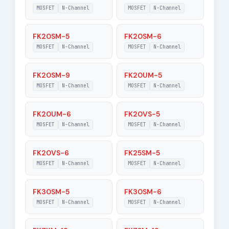
|Vgs| - Maximum
MOSFET
N-Channel
MOSFET
N-Channel
30 V
Gate-Source
Voltage
FK20SM-5
FK20SM-6
|Vds| - Maximum
MOSFET
N-Channel
MOSFET
N-Channel
300 V
Drain-Source
Voltage
FK20SM-9
FK20UM-5
MOSFET
N-Channel
MOSFET
N-Channel
RDSon - Maximum
0.21 Ohm
Drain-Source On-
State Resistance
FK20UM-6
FK20VS-5
MOSFET
N-Channel
MOSFET
N-Channel
FK20VS-6
FK25SM-5
MOSFET
N-Channel
MOSFET
N-Channel
FK30SM-5
FK30SM-6
MOSFET
N-Channel
MOSFET
N-Channel