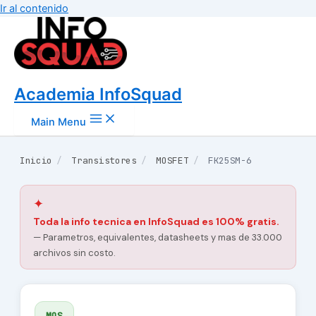
Ir al contenido
Academia InfoSquad
Main Menu
Inicio
/
Transistores
/
MOSFET
/
FK25SM-6
✦
Toda la info tecnica en InfoSquad es 100% gratis.
— Parametros, equivalentes, datasheets y mas de 33.000
archivos sin costo.
MOS