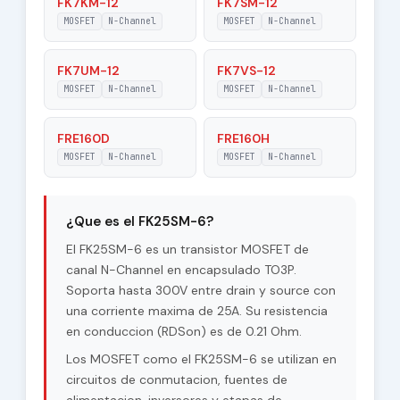
FK7KM-12
FK7SM-12
MOSFET
N-Channel
MOSFET
N-Channel
FK7UM-12
FK7VS-12
MOSFET
N-Channel
MOSFET
N-Channel
FRE160D
FRE160H
MOSFET
N-Channel
MOSFET
N-Channel
¿Que es el FK25SM-6?
El FK25SM-6 es un transistor MOSFET de
canal N-Channel en encapsulado TO3P.
Soporta hasta 300V entre drain y source con
una corriente maxima de 25A. Su resistencia
en conduccion (RDSon) es de 0.21 Ohm.
Los MOSFET como el FK25SM-6 se utilizan en
circuitos de conmutacion, fuentes de