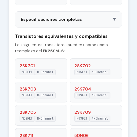
Especificaciones completas
▼
Package
TO3P
Transistores equivalentes y compatibles
Los siguientes transistores pueden usarse como
Type of Control
N-Channel
reemplazo del
FK25SM-6
:
Channel
Coss - Output
2SK701
2SK702
2100 pF
Capacitance
MOSFET
N-Channel
MOSFET
N-Channel
|Id| - Maximum
25 A
Drain Current
2SK703
2SK704
MOSFET
N-Channel
MOSFET
N-Channel
Pd - Maximum
250 W
Power Dissipation
2SK705
2SK709
Tj - Maximum
MOSFET
N-Channel
MOSFET
N-Channel
150 °C
Junction
Temperature
2SK711
50N06