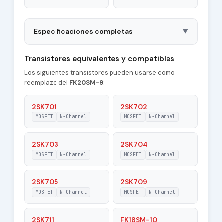
Especificaciones completas
▼
Package
TO3P
Transistores equivalentes y compatibles
Los siguientes transistores pueden usarse como
Type of Control
N-Channel
reemplazo del
FK20SM-9
:
Channel
Coss - Output
2SK701
2SK702
2800 pF
Capacitance
MOSFET
N-Channel
MOSFET
N-Channel
|Id| - Maximum
20 A
Drain Current
2SK703
2SK704
MOSFET
N-Channel
MOSFET
N-Channel
Pd - Maximum
275 W
Power Dissipation
2SK705
2SK709
Tj - Maximum
MOSFET
N-Channel
MOSFET
N-Channel
150 °C
Junction
Temperature
2SK711
FK18SM-10