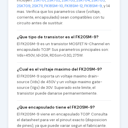
incluyen:
2SK701
,
2SK702
,
2SK703
,
2SK704
,
2SK705
,
2SK709
,
2SK711
,
FK18SM-10
,
FK18SM-12
,
FK18SM-9
, y 14
mas. Verifica que los parametros clave (voltaje,
corriente, encapsulado) sean compatibles con tu
circuito antes de sustituir.
¿Que tipo de transistor es el FK20SM-9?
El FK20SM-9 es un transistor MOSFET N-Channel en
encapsulado TO3P. Sus parametros principales son:
Vds=450V, Id=20A, RDSon=0.3Ω, 275W.
¿Cual es el voltaje maximo del FK20SM-9?
El FK20SM-9 soporta un voltaje maximo drain-
source (Vds) de 450V y un voltaje maximo gate-
source (Vgs) de 30V. Superado este limite, el
transistor puede danarse permanentemente.
¿Que encapsulado tiene el FK20SM-9?
El FK20SM-9 viene en encapsulado TO3P. Consulta
el datasheet para ver el pinout exacto (disposicion
de pines), ya que puede variar segun el fabricante.