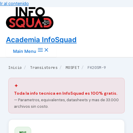
Ir al contenido
Academia InfoSquad
Main Menu
Inicio
/
Transistores
/
MOSFET
/
FK20SM-9
✦
Toda la info tecnica en InfoSquad es 100% gratis.
— Parametros, equivalentes, datasheets y mas de 33.000
archivos sin costo.
MOS