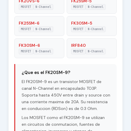
FK20VS-6
FK25SM-5
MOSFET
N-Channel
MOSFET
N-Channel
FK25SM-6
FK30SM-5
MOSFET
N-Channel
MOSFET
N-Channel
FK30SM-6
IRF840
MOSFET
N-Channel
MOSFET
N-Channel
¿Que es el FK20SM-9?
El FK20SM-9 es un transistor MOSFET de
canal N-Channel en encapsulado TO3P.
Soporta hasta 450V entre drain y source con
una corriente maxima de 20A. Su resistencia
en conduccion (RDSon) es de 0.3 Ohm.
Los MOSFET como el FK20SM-9 se utilizan
en circuitos de conmutacion, fuentes de