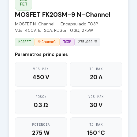
FET
MOSFET FK20SM-9 N-Channel
MOSFET N-Channel — Encapsulado TO3P —
Vds=450V, Id=20A, RDSon=0.3Ω, 275W
MOSFET
N-Channel
TO3P
275.000 W
Parametros principales
VDS MAX
ID MAX
450 V
20 A
RDSON
VGS MAX
0.3 Ω
30 V
POTENCIA
TJ MAX
275 W
150 °C