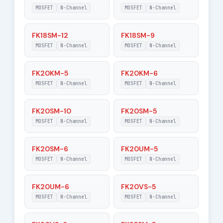
|Vgs| - Maximum
MOSFET
N-Channel
MOSFET
N-Channel
30 V
Gate-Source
Voltage
FK18SM-12
FK18SM-9
|Vds| - Maximum
MOSFET
N-Channel
MOSFET
N-Channel
450 V
Drain-Source
Voltage
FK20KM-5
FK20KM-6
MOSFET
N-Channel
MOSFET
N-Channel
RDSon - Maximum
0.3 Ohm
Drain-Source On-
State Resistance
FK20SM-10
FK20SM-5
MOSFET
N-Channel
MOSFET
N-Channel
FK20SM-6
FK20UM-5
MOSFET
N-Channel
MOSFET
N-Channel
FK20UM-6
FK20VS-5
MOSFET
N-Channel
MOSFET
N-Channel