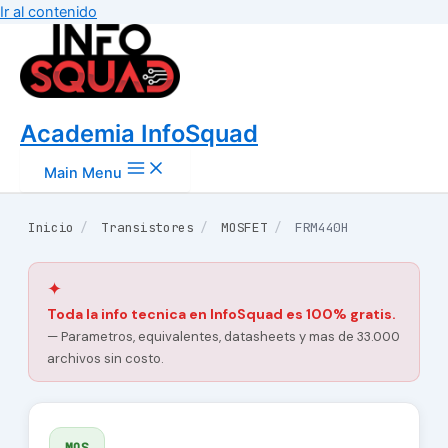
Ir al contenido
Academia InfoSquad
Main Menu
Inicio
/
Transistores
/
MOSFET
/
FRM440H
✦
Toda la info tecnica en InfoSquad es 100% gratis.
— Parametros, equivalentes, datasheets y mas de 33.000
archivos sin costo.
MOS