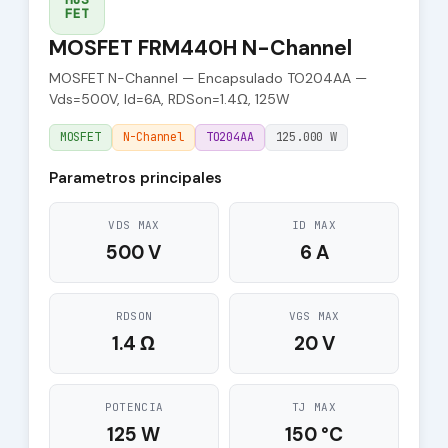
FET
MOSFET FRM440H N-Channel
MOSFET N-Channel — Encapsulado TO204AA —
Vds=500V, Id=6A, RDSon=1.4Ω, 125W
MOSFET
N-Channel
TO204AA
125.000 W
Parametros principales
VDS MAX
ID MAX
500 V
6 A
RDSON
VGS MAX
1.4 Ω
20 V
POTENCIA
TJ MAX
125 W
150 °C