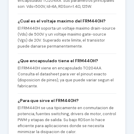
encapsulado TO204AA. Sus parametros principales
son: Vds=500V, Id=6A, RDSon=1.4Ω, 125W.
¿Cual es el voltaje maximo del FRM440H?
El FRM440H soporta un voltaje maximo drain-source
(Vds) de 500V y un voltaje maximo gate-source
(Vgs) de 20V. Superado este limite, el transistor
puede danarse permanentemente.
¿Que encapsulado tiene el FRM440H?
El FRM440H viene en encapsulado TO204AA.
Consulta el datasheet para ver el pinout exacto
(disposicion de pines), ya que puede variar segun el
fabricante.
¿Para que sirve el FRM440H?
El FRM440H se usa tipicamente en conmutacion de
potencia, fuentes switching, drivers de motor, control
PWM y etapas de salida. Su bajo RDSon lo hace
eficiente para aplicaciones donde se necesita
minimizar la disipacion de calor.