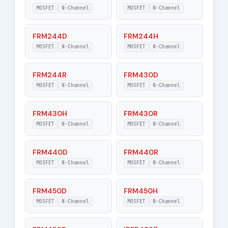
20 V
Gate-Source
MOSFET
N-Channel
MOSFET
N-Channel
Voltage
FRM244D
FRM244H
|Vds| - Maximum
MOSFET
N-Channel
500 V
MOSFET
N-Channel
Drain-Source
Voltage
FRM244R
FRM430D
RDSon - Maximum
MOSFET
N-Channel
MOSFET
N-Channel
1.4 Ohm
Drain-Source On-
State Resistance
FRM430H
FRM430R
MOSFET
N-Channel
MOSFET
N-Channel
FRM440D
FRM440R
MOSFET
N-Channel
MOSFET
N-Channel
FRM450D
FRM450H
MOSFET
N-Channel
MOSFET
N-Channel