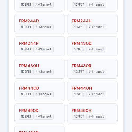
20 V
Gate-Source
MOSFET
N-Channel
MOSFET
N-Channel
Voltage
FRM244D
FRM244H
|Vds| - Maximum
MOSFET
N-Channel
500 V
MOSFET
N-Channel
Drain-Source
Voltage
FRM244R
FRM430D
RDSon - Maximum
MOSFET
N-Channel
MOSFET
N-Channel
1.4 Ohm
Drain-Source On-
State Resistance
FRM430H
FRM430R
MOSFET
N-Channel
MOSFET
N-Channel
FRM440D
FRM440H
MOSFET
N-Channel
MOSFET
N-Channel
FRM450D
FRM450H
MOSFET
N-Channel
MOSFET
N-Channel