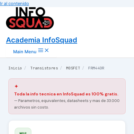
Ir al contenido
Academia InfoSquad
Main Menu
Inicio
/
Transistores
/
MOSFET
/
FRM440R
✦
Toda la info tecnica en InfoSquad es 100% gratis.
— Parametros, equivalentes, datasheets y mas de 33.000
archivos sin costo.
MOS