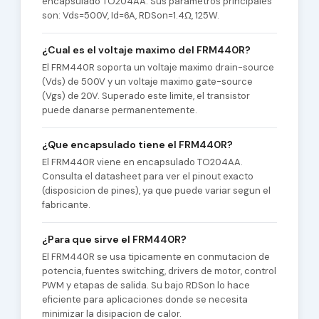
encapsulado TO204AA. Sus parametros principales
son: Vds=500V, Id=6A, RDSon=1.4Ω, 125W.
¿Cual es el voltaje maximo del FRM440R?
El FRM440R soporta un voltaje maximo drain-source
(Vds) de 500V y un voltaje maximo gate-source
(Vgs) de 20V. Superado este limite, el transistor
puede danarse permanentemente.
¿Que encapsulado tiene el FRM440R?
El FRM440R viene en encapsulado TO204AA.
Consulta el datasheet para ver el pinout exacto
(disposicion de pines), ya que puede variar segun el
fabricante.
¿Para que sirve el FRM440R?
El FRM440R se usa tipicamente en conmutacion de
potencia, fuentes switching, drivers de motor, control
PWM y etapas de salida. Su bajo RDSon lo hace
eficiente para aplicaciones donde se necesita
minimizar la disipacion de calor.