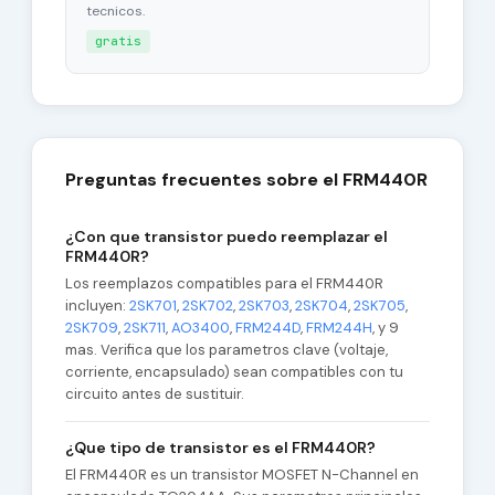
tecnicos.
gratis
Preguntas frecuentes sobre el FRM440R
¿Con que transistor puedo reemplazar el
FRM440R?
Los reemplazos compatibles para el FRM440R
incluyen:
2SK701
,
2SK702
,
2SK703
,
2SK704
,
2SK705
,
2SK709
,
2SK711
,
AO3400
,
FRM244D
,
FRM244H
, y 9
mas. Verifica que los parametros clave (voltaje,
corriente, encapsulado) sean compatibles con tu
circuito antes de sustituir.
¿Que tipo de transistor es el FRM440R?
El FRM440R es un transistor MOSFET N-Channel en