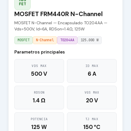
FET
MOSFET FRM440R N-Channel
MOSFET N-Channel — Encapsulado TO204AA —
Vds=500V, Id=6A, RDSon=1.4Ω, 125W
MOSFET
N-Channel
TO204AA
125.000 W
Parametros principales
VDS MAX
ID MAX
500 V
6 A
RDSON
VGS MAX
1.4 Ω
20 V
POTENCIA
TJ MAX
125 W
150 °C