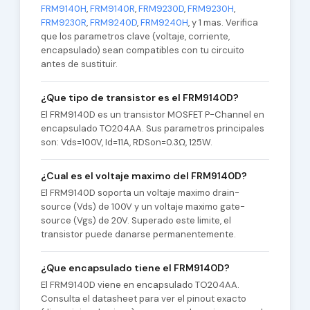
FRM9140H
,
FRM9140R
,
FRM9230D
,
FRM9230H
,
FRM9230R
,
FRM9240D
,
FRM9240H
, y 1 mas. Verifica
que los parametros clave (voltaje, corriente,
encapsulado) sean compatibles con tu circuito
antes de sustituir.
¿Que tipo de transistor es el FRM9140D?
El FRM9140D es un transistor MOSFET P-Channel en
encapsulado TO204AA. Sus parametros principales
son: Vds=100V, Id=11A, RDSon=0.3Ω, 125W.
¿Cual es el voltaje maximo del FRM9140D?
El FRM9140D soporta un voltaje maximo drain-
source (Vds) de 100V y un voltaje maximo gate-
source (Vgs) de 20V. Superado este limite, el
transistor puede danarse permanentemente.
¿Que encapsulado tiene el FRM9140D?
El FRM9140D viene en encapsulado TO204AA.
Consulta el datasheet para ver el pinout exacto