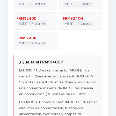
20 V
Gate-Source
MOSFET
P-Channel
MOSFET
P-Channel
Voltage
FRM9240D
FRM9240H
|Vds| - Maximum
MOSFET
P-Channel
100 V
MOSFET
P-Channel
Drain-Source
Voltage
FRM9240R
RDSon - Maximum
MOSFET
P-Channel
0.3 Ohm
Drain-Source On-
State Resistance
¿Que es el FRM9140D?
El FRM9140D es un transistor MOSFET de
canal P-Channel en encapsulado TO204AA.
Soporta hasta 100V entre drain y source con
una corriente maxima de 11A. Su resistencia
en conduccion (RDSon) es de 0.3 Ohm.
Los MOSFET como el FRM9140D se utilizan en
circuitos de conmutacion, fuentes de
alimentacion, inversores y etapas de