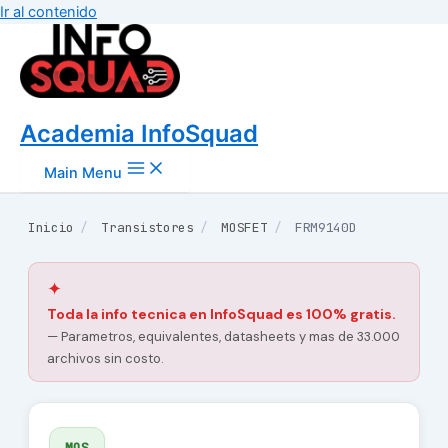
Ir al contenido
Academia InfoSquad
Main Menu
Inicio
/
Transistores
/
MOSFET
/
FRM9140D
✦
Toda la info tecnica en InfoSquad es 100% gratis.
— Parametros, equivalentes, datasheets y mas de 33.000
archivos sin costo.
MOS