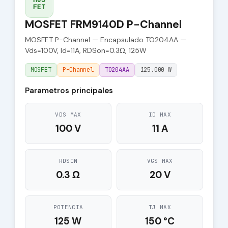
FET
MOSFET FRM9140D P-Channel
MOSFET P-Channel — Encapsulado TO204AA —
Vds=100V, Id=11A, RDSon=0.3Ω, 125W
MOSFET
P-Channel
TO204AA
125.000 W
Parametros principales
VDS MAX
ID MAX
100 V
11 A
RDSON
VGS MAX
0.3 Ω
20 V
POTENCIA
TJ MAX
125 W
150 °C