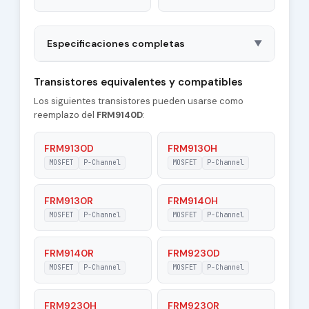
Especificaciones completas
▼
Package
TO204AA
Transistores equivalentes y compatibles
Los siguientes transistores pueden usarse como
tr - Rise Time
236 nS
reemplazo del
FRM9140D
:
Type of Control
P-Channel
Channel
FRM9130D
FRM9130H
MOSFET
P-Channel
MOSFET
P-Channel
|Id| - Maximum
11 A
Drain Current
FRM9130R
FRM9140H
Pd - Maximum
MOSFET
P-Channel
MOSFET
P-Channel
125 W
Power Dissipation
FRM9140R
FRM9230D
Tj - Maximum
150 °C
Junction
MOSFET
P-Channel
MOSFET
P-Channel
Temperature
FRM9230H
FRM9230R
|Vgs| - Maximum