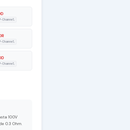
0D
P-Channel
0R
P-Channel
0D
P-Channel
asta 100V
 de 0.3 Ohm.