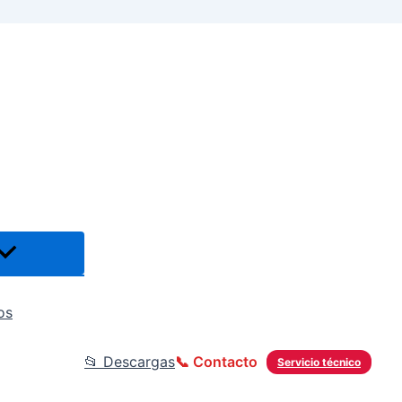
os
📂 Descargas
📞 Contacto
Servicio técnico