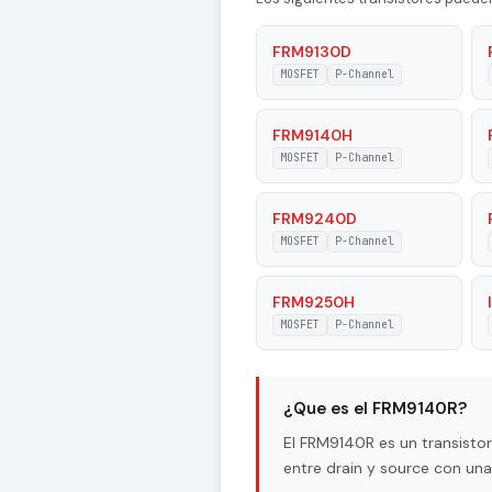
Type of Control Channel
FRM9130D
MOSFET
P-Channel
|Id| - Maximum Drain Current
Pd - Maximum Power Dissipati
FRM9140H
MOSFET
P-Channel
Tj - Maximum Junction Temper
FRM9240D
|Vgs| - Maximum Gate-Source 
MOSFET
P-Channel
|Vds| - Maximum Drain-Source
FRM9250H
RDSon - Maximum Drain-Source
MOSFET
P-Channel
Resistance
¿Que es el FRM9140R?
El FRM9140R es un transist
entre drain y source con un