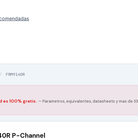
ecomendadas
/
FRM9140R
d es 100% gratis.
— Parametros, equivalentes, datasheets y mas de 33
40R P-Channel