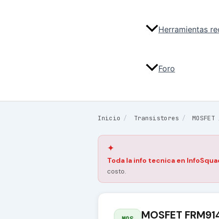
Herramientas r
Foro
Inicio
/
Transistores
/
MOSFET
✦
Toda la info tecnica en InfoSqua
costo.
MOSFET FRM91
MOS