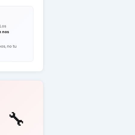
 Los
n nos
os, no tu
🔧