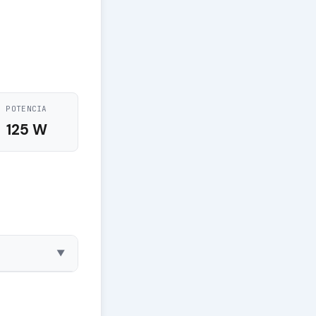
POTENCIA
125 W
▼