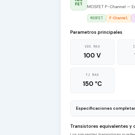
FET
MOSFET P-Channel — En
MOSFET
P-Channel
Parametros principales
VDS MAX
100 V
TJ MAX
150 °C
Especificaciones completa
Package
Transistores equivalentes y
tr - Rise Time
Los siguientes transistores pued