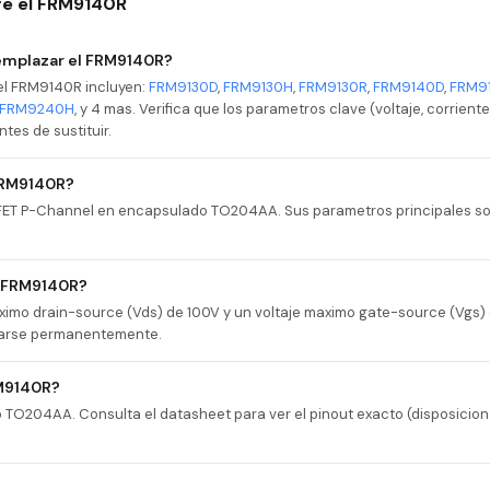
re el FRM9140R
emplazar el FRM9140R?
el FRM9140R incluyen:
FRM9130D
,
FRM9130H
,
FRM9130R
,
FRM9140D
,
FRM9
FRM9240H
, y 4 mas. Verifica que los parametros clave (voltaje, corrien
tes de sustituir.
 FRM9140R?
FET P-Channel en encapsulado TO204AA. Sus parametros principales so
l FRM9140R?
ximo drain-source (Vds) de 100V y un voltaje maximo gate-source (Vgs)
danarse permanentemente.
RM9140R?
TO204AA. Consulta el datasheet para ver el pinout exacto (disposicion 