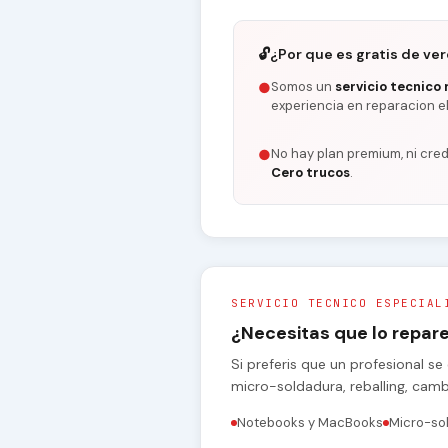
🔓
¿Por que es gratis de ve
Somos un
servicio tecnico 
●
experiencia en reparacion e
No hay plan premium, ni cred
●
Cero trucos
.
SERVICIO TECNICO ESPECIAL
¿Necesitas que lo repa
Si preferis que un profesional 
micro-soldadura, reballing, cam
Notebooks y MacBooks
Micro-so