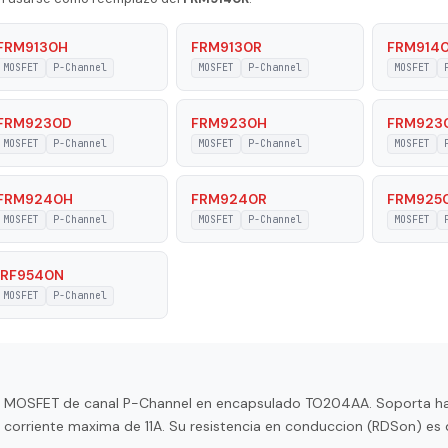
P-Channel
FRM9130H
FRM9130R
FRM914
MOSFET
P-Channel
MOSFET
P-Channel
MOSFET
11 A
on
125 W
FRM9230D
FRM9230H
FRM923
MOSFET
P-Channel
MOSFET
P-Channel
MOSFET
ature
150 °C
FRM9240H
FRM9240R
FRM925
Voltage
20 V
MOSFET
P-Channel
MOSFET
P-Channel
MOSFET
 Voltage
100 V
IRF9540N
 On-State
0.3 Ohm
MOSFET
P-Channel
or MOSFET de canal P-Channel en encapsulado TO204AA. Soporta h
a corriente maxima de 11A. Su resistencia en conduccion (RDSon) es