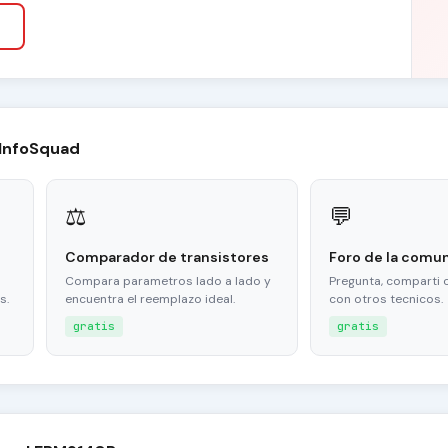
 InfoSquad
⚖
💬
Comparador de transistores
Foro de la comu
Compara parametros lado a lado y
Pregunta, comparti 
s.
encuentra el reemplazo ideal.
con otros tecnicos.
gratis
gratis