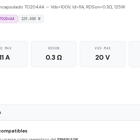
capsulado TO204AA — Vds=100V, Id=11A, RDSon=0.3Ω, 125W
TO204AA
125.000 W
ID MAX
RDSON
VGS MAX
11 A
0.3 Ω
20 V
s
TO204AA
 compatibles
236 nS
en usarse como reemplazo del
FRM9140R
: