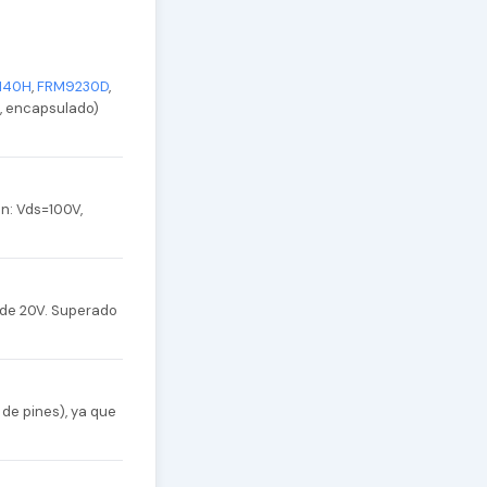
140H
,
FRM9230D
,
te, encapsulado)
n: Vds=100V,
 de 20V. Superado
de pines), ya que