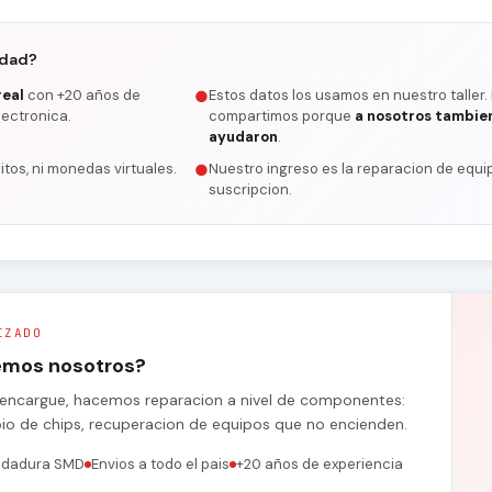
rdad?
real
con +20 años de
Estos datos los usamos en nuestro taller.
●
lectronica.
compartimos porque
a nosotros tambie
ayudaron
.
itos, ni monedas virtuales.
Nuestro ingreso es la reparacion de equip
●
suscripcion.
IZADO
remos nosotros?
se encargue, hacemos reparacion a nivel de componentes:
bio de chips, recuperacion de equipos que no encienden.
ldadura SMD
Envios a todo el pais
+20 años de experiencia