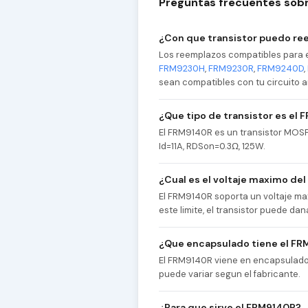
Preguntas frecuentes sob
¿Con que transistor puedo re
Los reemplazos compatibles para 
FRM9230H
,
FRM9230R
,
FRM9240D
,
sean compatibles con tu circuito an
¿Que tipo de transistor es el
El FRM9140R es un transistor MOS
Id=11A, RDSon=0.3Ω, 125W.
¿Cual es el voltaje maximo de
El FRM9140R soporta un voltaje ma
este limite, el transistor puede 
¿Que encapsulado tiene el F
El FRM9140R viene en encapsulado 
puede variar segun el fabricante.
¿Para que sirve el FRM9140R?