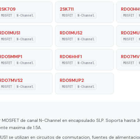
ature
150 °C
2SK709
2SK711
RD00HH
MOSFET
N-Channel
MOSFET
N-Channel
MOSFET
Voltage
20 V
RD01MUS1
RD01MUS2
RD02MU
 Voltage
30 V
MOSFET
N-Channel
MOSFET
N-Channel
MOSFET
RD05MMP1
RD06HHF1
RD07MV
MOSFET
N-Channel
MOSFET
N-Channel
MOSFET
RD07MVS2
RD09MUP2
MOSFET
N-Channel
MOSFET
N-Channel
or MOSFET de canal N-Channel en encapsulado SLP. Soporta hasta 3
ente maxima de 1.5A.
 se utilizan en circuitos de conmutacion, fuentes de alimentacion