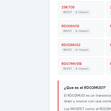
Tj - Maximum Junction Temper
2SK705
MOSFET
N-Channel
|Vgs| - Maximum Gate-Source 
RD00HVS1
|Vds| - Maximum Drain-Source
MOSFET
N-Channel
RD02MUS2
MOSFET
N-Channel
RD07MVS1B
MOSFET
N-Channel
¿Que es el RD02MUS1?
El RD02MUS1 es un transist
drain y source con una corri
Los MOSFET como el RD02MUS1