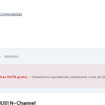
ecomendadas
/
RD02MUS1
d es 100% gratis.
— Parametros, equivalentes, datasheets y mas de 33
US1 N-Channel