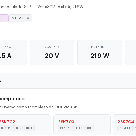
capsulado SLP — Vds=30V, Id=1.5A, 21.9W
SLP
21.900 W
ID MAX
VGS MAX
POTENCIA
1.5 A
20 V
21.9 W
s
SLP
 compatibles
N-Channel
en usarse como reemplazo del
RD02MUS1
:
1.5 A
2SK702
2SK703
2SK704
MOSFET
N-Channel
MOSFET
N-Channel
MOSFET
on
21.9 W