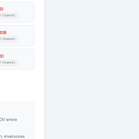
S1
N-Channel
S1B
N-Channel
S1
N-Channel
0V entre
, inversores