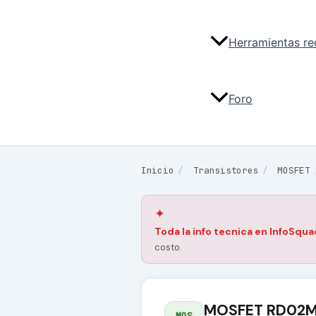
Herramientas r
Foro
Inicio
/
Transistores
/
MOSFET
✦
Toda la info tecnica en InfoSqua
costo.
MOSFET RD02M
MOS