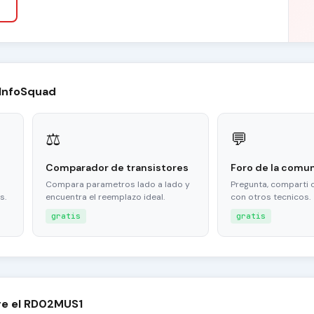
 InfoSquad
⚖
💬
Comparador de transistores
Foro de la comu
Compara parametros lado a lado y
Pregunta, comparti 
s.
encuentra el reemplazo ideal.
con otros tecnicos.
gratis
gratis
re el RD02MUS1