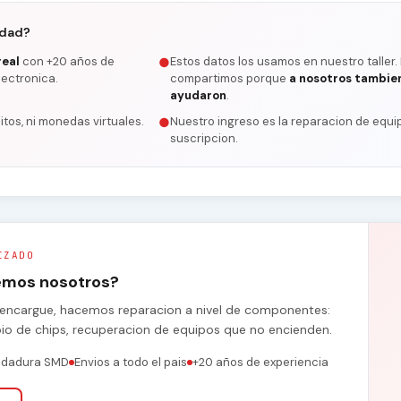
rdad?
real
con +20 años de
Estos datos los usamos en nuestro taller.
●
lectronica.
compartimos porque
a nosotros tambie
ayudaron
.
itos, ni monedas virtuales.
Nuestro ingreso es la reparacion de equip
●
suscripcion.
IZADO
remos nosotros?
se encargue, hacemos reparacion a nivel de componentes:
bio de chips, recuperacion de equipos que no encienden.
ldadura SMD
Envios a todo el pais
+20 años de experiencia