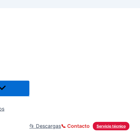
os
📂 Descargas
📞 Contacto
Servicio técnico