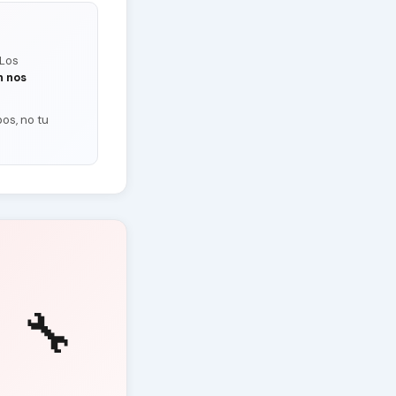
 Los
n nos
os, no tu
🔧