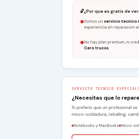
🔓
¿Por que es gratis de ve
Somos un
servicio tecnico 
●
experiencia en reparacion e
No hay plan premium, ni cred
●
Cero trucos
.
SERVICIO TECNICO ESPECIAL
¿Necesitas que lo repa
Si preferis que un profesional 
micro-soldadura, reballing, cam
Notebooks y MacBooks
Micro-so