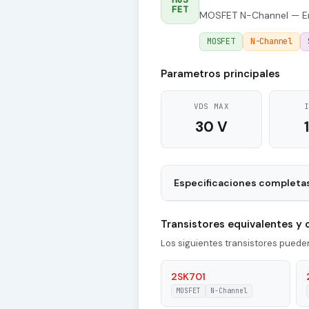
FET
MOSFET N-Channel — En
MOSFET
N-Channel
Parametros principales
VDS MAX
30 V
Especificaciones completa
Package
Transistores equivalentes y
Type of Control Channel
Los siguientes transistores pued
|Id| - Maximum Drain Current
2SK701
MOSFET
N-Channel
Pd - Maximum Power Dissipati