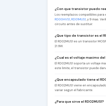
¿Con que transistor puedo re
Los reemplazos compatibles para 
RD00HVS1
,
RD01MUS1
, y 9 mas. Ve
circuito antes de sustituir.
¿Que tipo de transistor es el
El RD02MUS1 es un transistor MOSF
21.9W.
¿Cual es el voltaje maximo de
El RD02MUS1 soporta un voltaje ma
este limite, el transistor puede 
¿Que encapsulado tiene el R
El RD02MUS1 viene en encapsulado S
variar segun el fabricante.
¿Para que sirve el RD02MUS1?