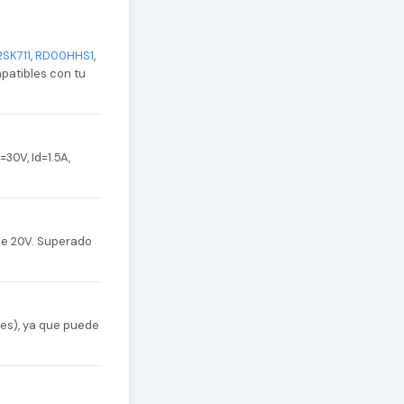
2SK711
,
RD00HHS1
,
mpatibles con tu
30V, Id=1.5A,
de 20V. Superado
nes), ya que puede