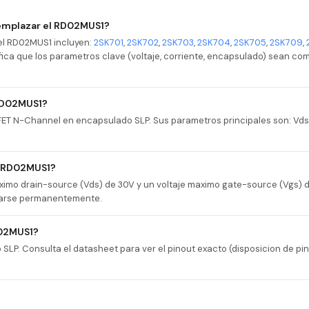
emplazar el RD02MUS1?
el RD02MUS1 incluyen:
2SK701
,
2SK702
,
2SK703
,
2SK704
,
2SK705
,
2SK709
,
rifica que los parametros clave (voltaje, corriente, encapsulado) sean co
 RD02MUS1?
ET N-Channel en encapsulado SLP. Sus parametros principales son: Vds=
l RD02MUS1?
ximo drain-source (Vds) de 30V y un voltaje maximo gate-source (Vgs) 
danarse permanentemente.
D02MUS1?
LP. Consulta el datasheet para ver el pinout exacto (disposicion de pi