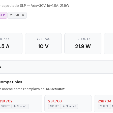
capsulado SLP — Vds=30V, Id=1.5A, 21.9W
SLP
21.900 W
ID MAX
VGS MAX
POTENCIA
1.5 A
10 V
21.9 W
s
SLP
 compatibles
N-Channel
en usarse como reemplazo del
RD02MUS2
:
1.5 A
2SK702
2SK703
2SK704
MOSFET
N-Channel
MOSFET
N-Channel
MOSFET
on
21.9 W