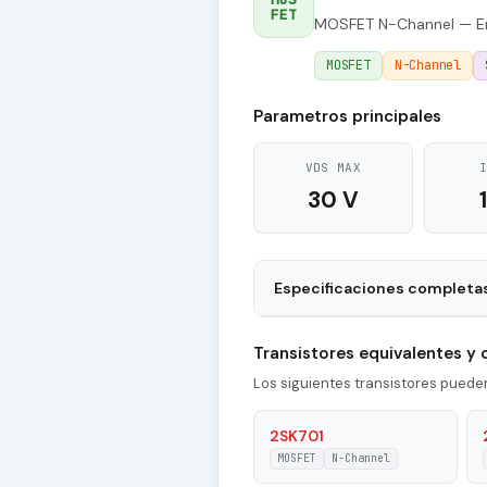
FET
MOSFET N-Channel — En
MOSFET
N-Channel
Parametros principales
VDS MAX
30 V
Especificaciones completa
Package
Transistores equivalentes y
Type of Control Channel
Los siguientes transistores pued
|Id| - Maximum Drain Current
2SK701
MOSFET
N-Channel
Pd - Maximum Power Dissipati