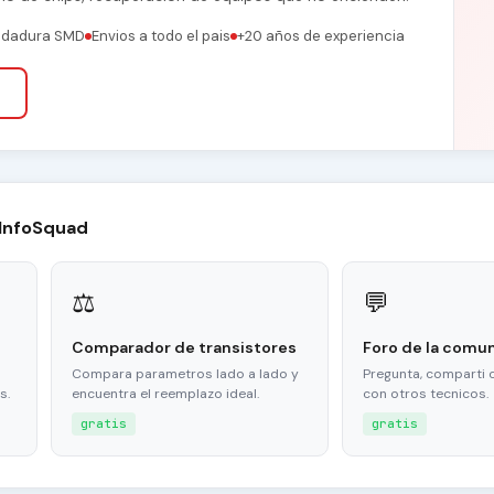
ldadura SMD
Envios a todo el pais
+20 años de experiencia
 InfoSquad
⚖
💬
Comparador de transistores
Foro de la comu
Compara parametros lado a lado y
Pregunta, comparti 
s.
encuentra el reemplazo ideal.
con otros tecnicos.
gratis
gratis