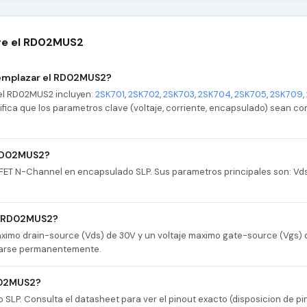
re el RD02MUS2
eemplazar el RD02MUS2?
el RD02MUS2 incluyen:
2SK701
,
2SK702
,
2SK703
,
2SK704
,
2SK705
,
2SK709
,
erifica que los parametros clave (voltaje, corriente, encapsulado) sean c
 RD02MUS2?
ET N-Channel en encapsulado SLP. Sus parametros principales son: Vds=
el RD02MUS2?
ximo drain-source (Vds) de 30V y un voltaje maximo gate-source (Vgs) 
danarse permanentemente.
D02MUS2?
LP. Consulta el datasheet para ver el pinout exacto (disposicion de pi