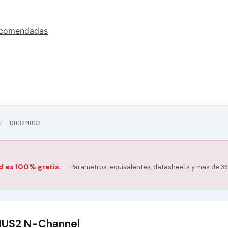
ecomendadas
/
RD02MUS2
d es 100% gratis.
— Parametros, equivalentes, datasheets y mas de 33
US2 N-Channel