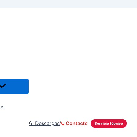
os
📂 Descargas
📞 Contacto
Servicio técnico