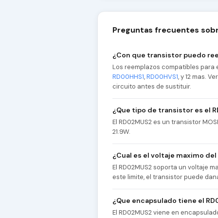
Preguntas frecuentes sob
¿Con que transistor puedo r
Los reemplazos compatibles para 
RD00HHS1
,
RD00HVS1
, y 12 mas. V
circuito antes de sustituir.
¿Que tipo de transistor es el
El RD02MUS2 es un transistor MOSF
21.9W.
¿Cual es el voltaje maximo d
El RD02MUS2 soporta un voltaje ma
este limite, el transistor puede 
¿Que encapsulado tiene el R
El RD02MUS2 viene en encapsulado S