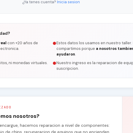
¿Ya tenes cuenta?
Inicia sesion
rdad?
real
con +20 años de
Estos datos los usamos en nuestro taller.
●
lectronica.
compartimos porque
a nosotros tambie
ayudaron
.
itos, ni monedas virtuales.
Nuestro ingreso es la reparacion de equip
●
suscripcion.
IZADO
remos nosotros?
se encargue, hacemos reparacion a nivel de componentes:
bio de chips, recuperacion de equipos que no encienden.