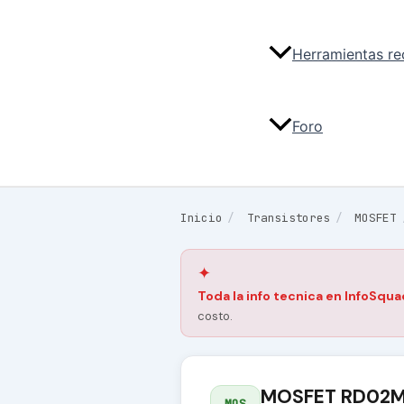
Herramientas r
Foro
Inicio
/
Transistores
/
MOSFET
✦
Toda la info tecnica en InfoSqua
costo.
MOSFET RD02M
MOS