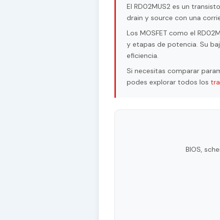
El RD02MUS2 es un transist
drain y source con una corri
Los MOSFET como el RD02MUS2
y etapas de potencia. Su baj
eficiencia.
Si necesitas comparar param
podes explorar todos los
tr
BIOS, sche