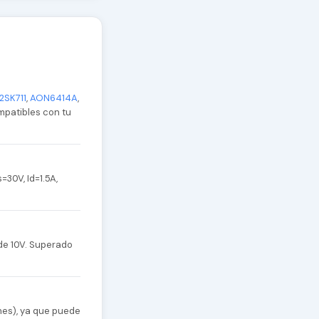
2SK711
,
AON6414A
,
ompatibles con tu
30V, Id=1.5A,
de 10V. Superado
nes), ya que puede