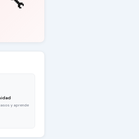
🔧
nidad
casos y aprende