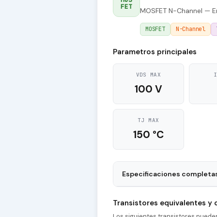
FET
MOSFET N-Channel — E
MOSFET
N-Channel
Parametros principales
VDS MAX
100 V
TJ MAX
150 °C
Especificaciones completa
Package
Transistores equivalentes y
tr - Rise Time
Los siguientes transistores pued