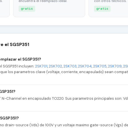
s.
encuentra el reemplazo ideal.
con otros tecnicos.
gratis
gratis
e el SGSP351
emplazar el SGSP351?
l SGSP351 incluyen:
2SK701
,
2SK702
,
2SK703
,
2SK704
,
2SK705
,
2SK709
,
2S
ca que los parametros clave (voltaje, corriente, encapsulado) sean compat
SGSP351?
T N-Channel en encapsulado TO220. Sus parametros principales son: Vds
l SGSP351?
imo drain-source (Vds) de 100V y un voltaje maximo gate-source (Vgs) d