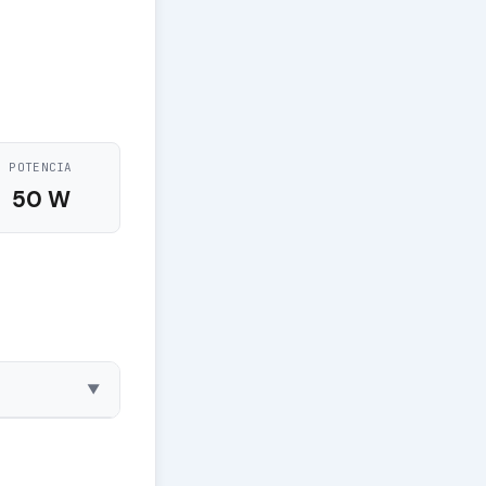
POTENCIA
50 W
▼