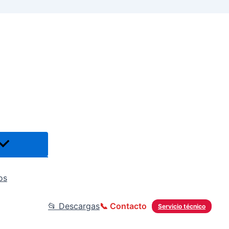
os
📂 Descargas
📞 Contacto
Servicio técnico