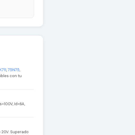
K711
,
75N75
,
ibles con tu
=100V, Id=6A,
e 20V. Superado