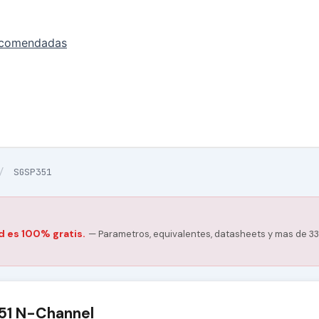
ecomendadas
/
SGSP351
d es 100% gratis.
— Parametros, equivalentes, datasheets y mas de 33
1 N-Channel