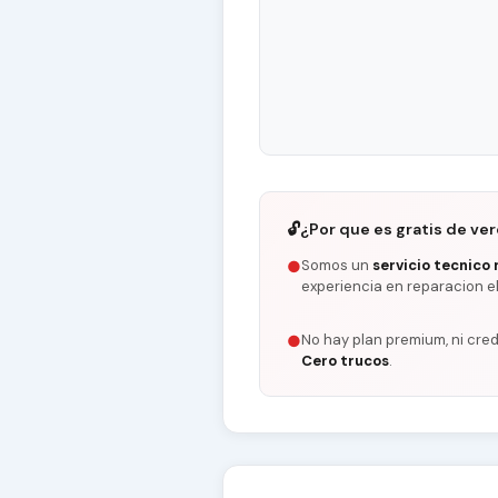
🔓
¿Por que es gratis de ve
Somos un
servicio tecnico 
●
experiencia en reparacion e
No hay plan premium, ni cred
●
Cero trucos
.