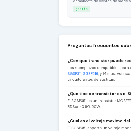
datasheets de cientos de modelo
gratis
Preguntas frecuentes sobr
¿Con que transistor puedo re
Los reemplazos compatibles para e
SGSP311
,
SGSP316
, y 14 mas. Verifi
circuito antes de sustituir.
¿Que tipo de transistor es el 
El SGSP351 es un transistor MOSFE
RDSon=0.6Ω, 50W.
¿Cual es el voltaje maximo de
El SGSP351 soporta un voltaje max