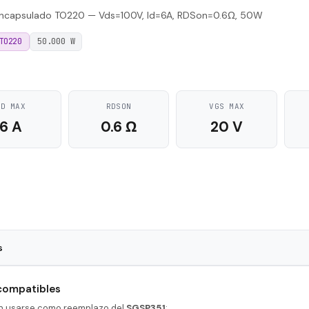
ncapsulado TO220 — Vds=100V, Id=6A, RDSon=0.6Ω, 50W
TO220
50.000 W
ID MAX
RDSON
VGS MAX
6 A
0.6 Ω
20 V
s
TO220
 compatibles
25 nS
en usarse como reemplazo del
SGSP351
: