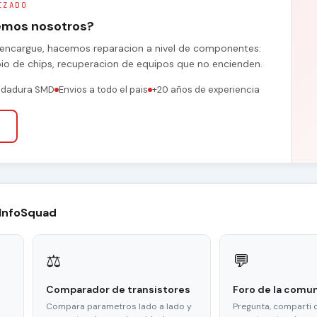
IZADO
remos nosotros?
se encargue, hacemos reparacion a nivel de componentes:
bio de chips, recuperacion de equipos que no encienden.
ldadura SMD
Envios a todo el pais
+20 años de experiencia
 InfoSquad
⚖
💬
Comparador de transistores
Foro de la comu
Compara parametros lado a lado y
Pregunta, comparti 