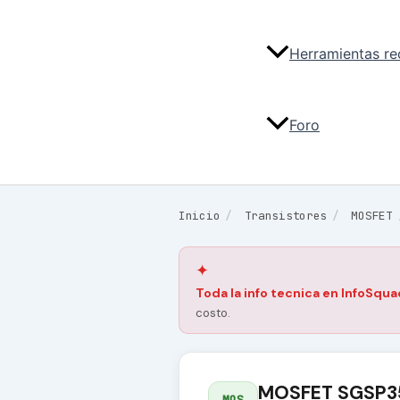
Herramientas r
Foro
Inicio
/
Transistores
/
MOSFET
✦
Toda la info tecnica en InfoSqua
costo.
MOSFET SGSP35
MOS