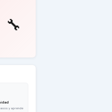
🔧
nidad
casos y aprende