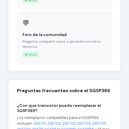
gratis
💬
Foro de la comunidad
Pregunta, comparti casos y aprende con otros
tecnicos.
gratis
Preguntas frecuentes sobre el SGSP369
¿Con que transistor puedo reemplazar el
SGSP369?
Los reemplazos compatibles para el SGSP369
incluyen:
2SK701
,
2SK702
,
2SK703
,
2SK704
,
2SK705
,