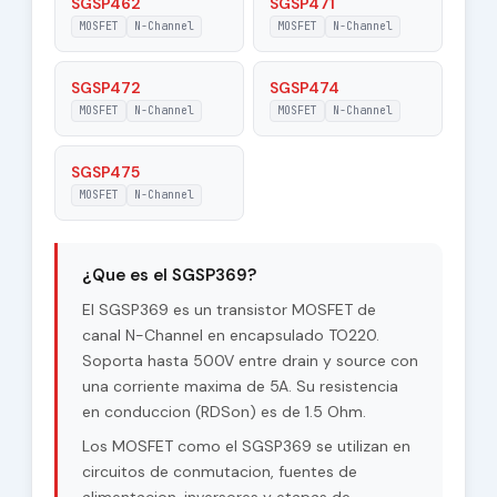
SGSP462
SGSP471
MOSFET
N-Channel
MOSFET
N-Channel
SGSP472
SGSP474
MOSFET
N-Channel
MOSFET
N-Channel
SGSP475
MOSFET
N-Channel
¿Que es el SGSP369?
El SGSP369 es un transistor MOSFET de
canal N-Channel en encapsulado TO220.
Soporta hasta 500V entre drain y source con
una corriente maxima de 5A. Su resistencia
en conduccion (RDSon) es de 1.5 Ohm.
Los MOSFET como el SGSP369 se utilizan en
circuitos de conmutacion, fuentes de