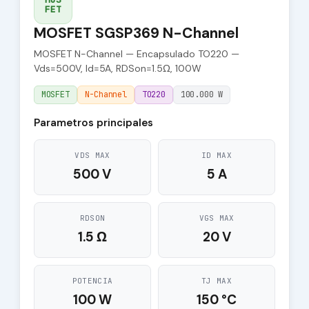
FET
MOSFET SGSP369 N-Channel
MOSFET N-Channel — Encapsulado TO220 —
Vds=500V, Id=5A, RDSon=1.5Ω, 100W
MOSFET
N-Channel
TO220
100.000 W
Parametros principales
VDS MAX
ID MAX
500 V
5 A
RDSON
VGS MAX
1.5 Ω
20 V
POTENCIA
TJ MAX
100 W
150 °C