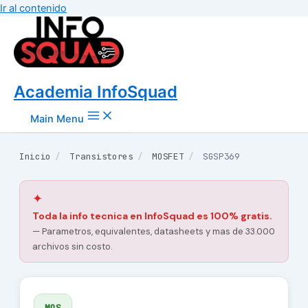
Ir al contenido
Academia InfoSquad
Main Menu
Inicio
/
Transistores
/
MOSFET
/
SGSP369
✦
Toda la info tecnica en InfoSquad es 100% gratis.
— Parametros, equivalentes, datasheets y mas de 33.000
archivos sin costo.
MOS