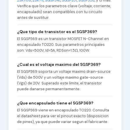
2SK709
,
2SK711
,
SGSP341
,
SGSP351
,
SGSP358
, y 13 mas.
Verifica que los parametros clave (voltaje, corriente,
encapsulado) sean compatibles con tu circuito
antes de sustituir.
¿Que tipo de transistor es el SGSP369?
El SGSP369 es un transistor MOSFET N-Channel en
encapsulado TO220. Sus parametros principales
son: Vds=500V, Id=5A, RDSon=1.5Ω, 100W.
¿Cual es el voltaje maximo del SGSP369?
El SGSP369 soporta un voltaje maximo drain-source
(Vds) de 500V y un voltaje maximo gate-source
(Vgs) de 20V. Superado este limite, el transistor
puede danarse permanentemente.
¿Que encapsulado tiene el SGSP369?
El SGSP369 viene en encapsulado TO220. Consulta
el datasheet para ver el pinout exacto (disposicion
de pines), ya que puede variar segun el fabricante.