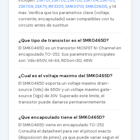
incluyen:
2SK701
,
2SK702
,
2SK703
,
2SK704
,
2SK705
,
2SK709
,
2SK711
,
IRF3205
,
SMK0170I
,
SMK0260IS
, y 14
mas. Verifica que los parametros clave (voltaje,
corriente, encapsulado) sean compatibles con tu
circuito antes de sustituir.
¿Que tipo de transistor es el SMK0465D?
El SMK0465D es un transistor MOSFET N-Channel en
encapsulado TO-252. Sus parametros principales
son: Vds=650V, Id=4A, RDSon=3Ω, 48W.
¿Cual es el voltaje maximo del SMK0465D?
El SMK0465D soporta un voltaje maximo drain-
source (Vds) de 650V y un voltaje maximo gate-
source (Vgs) de 30V. Superado este limite, el
transistor puede danarse permanentemente.
¿Que encapsulado tiene el SMK0465D?
El SMK0465D viene en encapsulado TO-252.
Consulta el datasheet para ver el pinout exacto
(disposicion de pines), ya que puede variar segun el