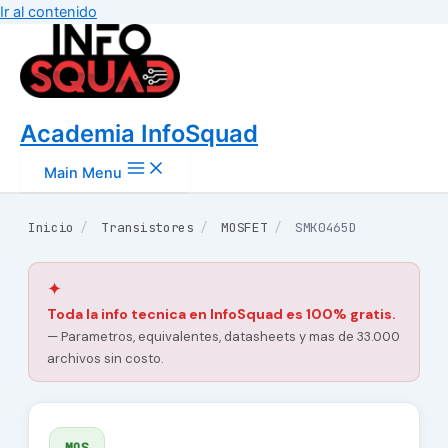
Ir al contenido
Academia InfoSquad
Main Menu
Inicio
/
Transistores
/
MOSFET
/
SMK0465D
✦
Toda la info tecnica en InfoSquad es 100% gratis.
— Parametros, equivalentes, datasheets y mas de 33.000
archivos sin costo.
MOS