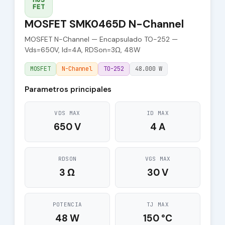
FET
MOSFET SMK0465D N-Channel
MOSFET N-Channel — Encapsulado TO-252 —
Vds=650V, Id=4A, RDSon=3Ω, 48W
MOSFET
N-Channel
TO-252
48.000 W
Parametros principales
VDS MAX
ID MAX
650 V
4 A
RDSON
VGS MAX
3 Ω
30 V
POTENCIA
TJ MAX
48 W
150 °C