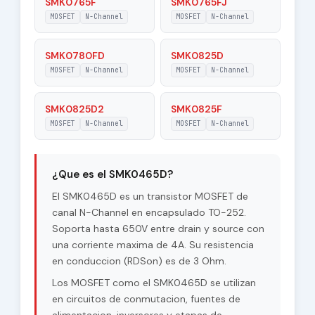
SMK0765F
SMK0765FJ
MOSFET
N-Channel
MOSFET
N-Channel
SMK0780FD
SMK0825D
MOSFET
N-Channel
MOSFET
N-Channel
SMK0825D2
SMK0825F
MOSFET
N-Channel
MOSFET
N-Channel
¿Que es el SMK0465D?
El SMK0465D es un transistor MOSFET de
canal N-Channel en encapsulado TO-252.
Soporta hasta 650V entre drain y source con
una corriente maxima de 4A. Su resistencia
en conduccion (RDSon) es de 3 Ohm.
Los MOSFET como el SMK0465D se utilizan
en circuitos de conmutacion, fuentes de