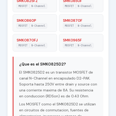
SMK0825FZ
SMK0850F
MOSFET
N-Channel
MOSFET
N-Channel
SMK0860P
SMK0870F
MOSFET
N-Channel
MOSFET
N-Channel
SMK0870FJ
SMK0965F
MOSFET
N-Channel
MOSFET
N-Channel
¿Que es el SMK0825D2?
El SMK0825D2 es un transistor MOSFET de
canal N-Channel en encapsulado D2-PAK.
Soporta hasta 250V entre drain y source con
una corriente maxima de 8A. Su resistencia
en conduccion (RDSon) es de 0.43 Ohm.
Los MOSFET como el SMK0825D2 se utilizan
en circuitos de conmutacion, fuentes de