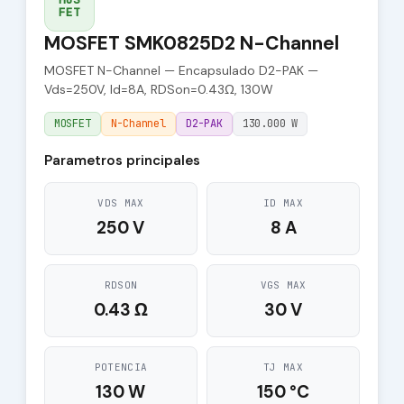
FET
MOSFET SMK0825D2 N-Channel
MOSFET N-Channel — Encapsulado D2-PAK —
Vds=250V, Id=8A, RDSon=0.43Ω, 130W
MOSFET
N-Channel
D2-PAK
130.000 W
Parametros principales
VDS MAX
ID MAX
250 V
8 A
RDSON
VGS MAX
0.43 Ω
30 V
POTENCIA
TJ MAX
130 W
150 °C