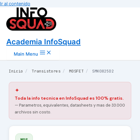
Ir al contenido
Academia InfoSquad
Main Menu
Inicio
/
Transistores
/
MOSFET
/
SMK0825D2
✦
Toda la info tecnica en InfoSquad es 100% gratis.
— Parametros, equivalentes, datasheets y mas de 33.000
archivos sin costo.
MOS