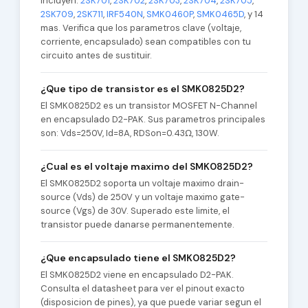
incluyen:
2SK701
,
2SK702
,
2SK703
,
2SK704
,
2SK705
,
2SK709
,
2SK711
,
IRF540N
,
SMK0460P
,
SMK0465D
, y 14
mas. Verifica que los parametros clave (voltaje,
corriente, encapsulado) sean compatibles con tu
circuito antes de sustituir.
¿Que tipo de transistor es el SMK0825D2?
El SMK0825D2 es un transistor MOSFET N-Channel
en encapsulado D2-PAK. Sus parametros principales
son: Vds=250V, Id=8A, RDSon=0.43Ω, 130W.
¿Cual es el voltaje maximo del SMK0825D2?
El SMK0825D2 soporta un voltaje maximo drain-
source (Vds) de 250V y un voltaje maximo gate-
source (Vgs) de 30V. Superado este limite, el
transistor puede danarse permanentemente.
¿Que encapsulado tiene el SMK0825D2?
El SMK0825D2 viene en encapsulado D2-PAK.
Consulta el datasheet para ver el pinout exacto
(disposicion de pines), ya que puede variar segun el