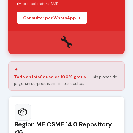
Micro-soldadura SMD
Consultar por WhatsApp →
🔧
✦
Todo en InfoSquad es 100% gratis.
— Sin planes de
pago, sin sorpresas, sin limites ocultos.
📦
Region ME CSME 14.0 Repository
r16