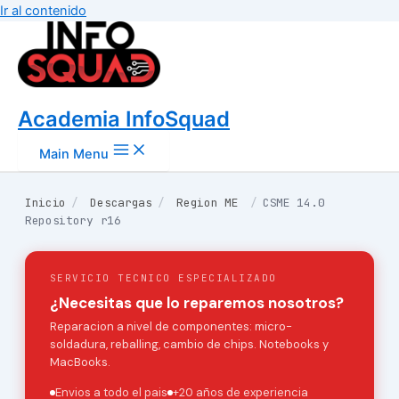
Ir al contenido
Academia InfoSquad
Main Menu
Inicio
/
Descargas
/
Region ME
/
CSME 14.0
Repository r16
SERVICIO TECNICO ESPECIALIZADO
¿Necesitas que lo reparemos nosotros?
Reparacion a nivel de componentes: micro-
soldadura, reballing, cambio de chips. Notebooks y
MacBooks.
Envios a todo el pais
+20 años de experiencia