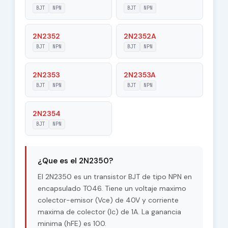
|Veb|
BJT
NPN
BJT
NPN
Maximum
2N2352
2N2352A
60 V
Collector-Base
BJT
NPN
BJT
NPN
Voltage |Vcb|
Maximum
2N2353
2N2353A
40 V
Collector-Emitter
BJT
NPN
BJT
NPN
Voltage |Vce|
Max. Operating
2N2354
200 °C
Junction
BJT
NPN
Temperature (Tj)
Maximum Collector
0.4 W
Power Dissipation
¿Que es el 2N2350?
(Pc)
El 2N2350 es un transistor BJT de tipo NPN en
Forward Current
encapsulado TO46. Tiene un voltaje maximo
100
Transfer Ratio
colector-emisor (Vce) de 40V y corriente
(hFE), MIN
maxima de colector (Ic) de 1A. La ganancia
minima (hFE) es 100.