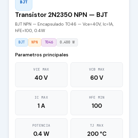
BJT
Transistor 2N2350 NPN — BJT
BJT NPN — Encapsulado TO46 — Vce=40V, Ic=1A,
hFE=100, 0.4W
BJT
NPN
TO46
0.400 W
Parametros principales
VCE MAX
VCB MAX
40 V
60 V
IC MAX
HFE MIN
1 A
100
POTENCIA
TJ MAX
0.4 W
200 °C