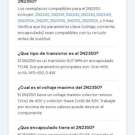
2N2350?
Los reemplazos compatibles para el 2N2350
incluyen:
2N2340
,
2N2341
,
2N2342
,
2N2343
,
2N2349
,
2N2350A
,
2N2351
,
2N2351A
,
2N2352
,
2N2352A
, y 3 mas.
Verifica que los parametros clave (voltaje, corriente,
encapsulado) sean compatibles con tu circuito
antes de sustituir.
¿Que tipo de transistor es el 2N2350?
El 2N2350 es un transistor BJT NPN en encapsulado
TO46. Sus parametros principales son: Vce=40V,
Ic=1A, hFE=100, 0.4W.
¿Cual es el voltaje maximo del 2N2350?
El 2N2350 tiene un voltaje maximo colector-emisor
(Vce) de 40V y colector-base (Vcb) de 60V. Trabajar
por encima de estos valores puede destruir el
componente.
¿Que encapsulado tiene el 2N2350?
El 2N2350 viene en encapsulado TO46. Consulta el