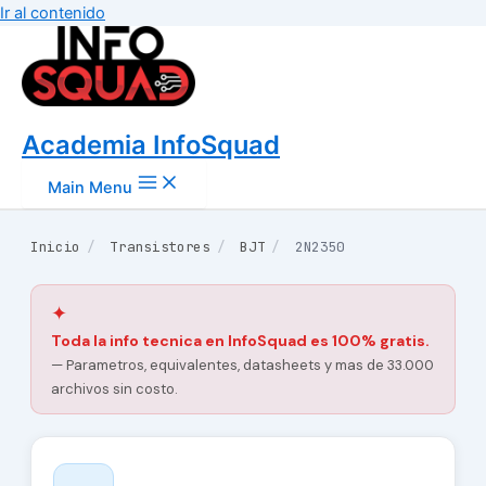
Ir al contenido
Academia InfoSquad
Main Menu
Inicio
/
Transistores
/
BJT
/
2N2350
✦
Toda la info tecnica en InfoSquad es 100% gratis.
— Parametros, equivalentes, datasheets y mas de 33.000
archivos sin costo.