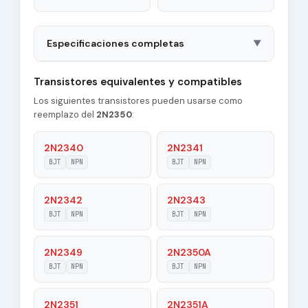
Especificaciones completas
▼
Package
TO46
Transistores equivalentes y compatibles
Los siguientes transistores pueden usarse como
Polarity
NPN
reemplazo del
2N2350
:
Material of
Si
Transistor
2N2340
2N2341
BJT
NPN
BJT
NPN
Transition
50 MHz
Frequency (ft)
2N2342
2N2343
Collector
BJT
NPN
BJT
NPN
20 pF
Capacitance (Cc)
2N2349
2N2350A
Maximum Collector
1 A
Current |Ic max|
BJT
NPN
BJT
NPN
Maximum Emitter-
2N2351
2N2351A
5 V
Base Voltage