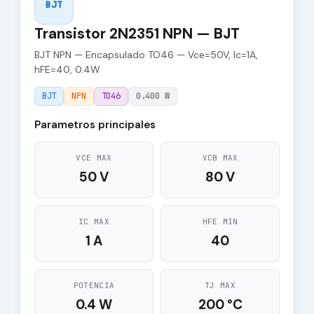
BJT
Transistor 2N2351 NPN — BJT
BJT NPN — Encapsulado TO46 — Vce=50V, Ic=1A,
hFE=40, 0.4W
BJT
NPN
TO46
0.400 W
Parametros principales
VCE MAX
VCB MAX
50 V
80 V
IC MAX
HFE MIN
1 A
40
POTENCIA
TJ MAX
0.4 W
200 °C