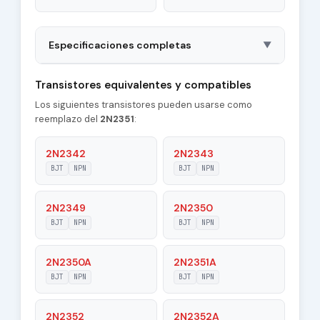
Especificaciones completas
▼
Package
TO46
Transistores equivalentes y compatibles
Los siguientes transistores pueden usarse como
Polarity
NPN
reemplazo del
2N2351
:
Material of
Si
Transistor
2N2342
2N2343
BJT
NPN
BJT
NPN
Transition
50 MHz
Frequency (ft)
2N2349
2N2350
Collector
BJT
NPN
BJT
NPN
20 pF
Capacitance (Cc)
2N2350A
2N2351A
Maximum Collector
1 A
Current |Ic max|
BJT
NPN
BJT
NPN
Maximum Emitter-
2N2352
2N2352A
8 V
Base Voltage