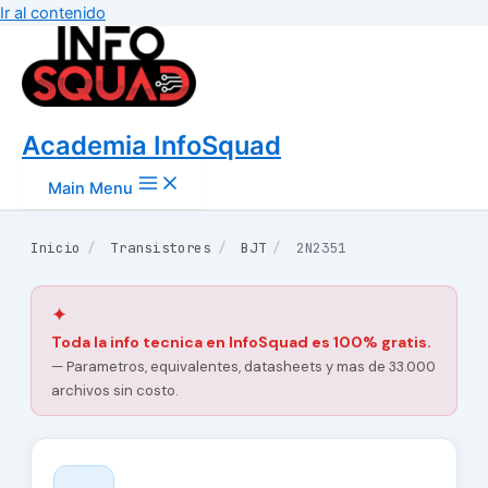
Ir al contenido
Academia InfoSquad
Main Menu
Inicio
/
Transistores
/
BJT
/
2N2351
✦
Toda la info tecnica en InfoSquad es 100% gratis.
— Parametros, equivalentes, datasheets y mas de 33.000
archivos sin costo.