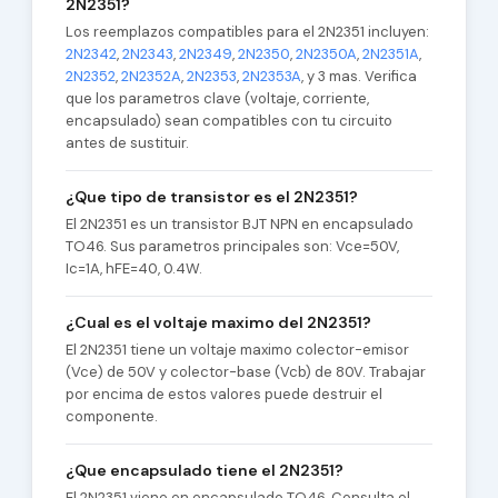
2N2351?
Los reemplazos compatibles para el 2N2351 incluyen:
2N2342
,
2N2343
,
2N2349
,
2N2350
,
2N2350A
,
2N2351A
,
2N2352
,
2N2352A
,
2N2353
,
2N2353A
, y 3 mas. Verifica
que los parametros clave (voltaje, corriente,
encapsulado) sean compatibles con tu circuito
antes de sustituir.
¿Que tipo de transistor es el 2N2351?
El 2N2351 es un transistor BJT NPN en encapsulado
TO46. Sus parametros principales son: Vce=50V,
Ic=1A, hFE=40, 0.4W.
¿Cual es el voltaje maximo del 2N2351?
El 2N2351 tiene un voltaje maximo colector-emisor
(Vce) de 50V y colector-base (Vcb) de 80V. Trabajar
por encima de estos valores puede destruir el
componente.
¿Que encapsulado tiene el 2N2351?
El 2N2351 viene en encapsulado TO46. Consulta el