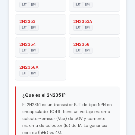
|Veb|
BJT
NPN
BJT
NPN
Maximum
2N2353
2N2353A
80 V
Collector-Base
BJT
NPN
BJT
NPN
Voltage |Vcb|
Maximum
2N2354
2N2356
50 V
Collector-Emitter
BJT
NPN
BJT
NPN
Voltage |Vce|
Max. Operating
2N2356A
200 °C
Junction
BJT
NPN
Temperature (Tj)
Maximum Collector
0.4 W
Power Dissipation
¿Que es el 2N2351?
(Pc)
El 2N2351 es un transistor BJT de tipo NPN en
Forward Current
encapsulado TO46. Tiene un voltaje maximo
40
Transfer Ratio
colector-emisor (Vce) de 50V y corriente
(hFE), MIN
maxima de colector (Ic) de 1A. La ganancia
minima (hFE) es 40.