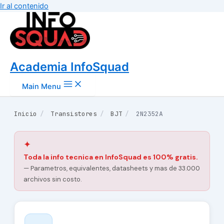
Ir al contenido
Academia InfoSquad
Main Menu
Inicio
/
Transistores
/
BJT
/
2N2352A
✦
Toda la info tecnica en InfoSquad es 100% gratis.
— Parametros, equivalentes, datasheets y mas de 33.000
archivos sin costo.