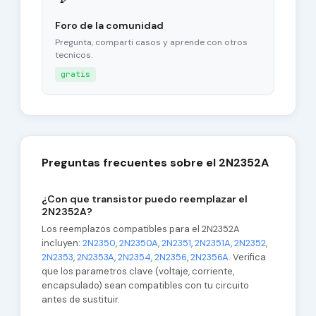
Foro de la comunidad
Pregunta, comparti casos y aprende con otros
tecnicos.
gratis
Preguntas frecuentes sobre el 2N2352A
¿Con que transistor puedo reemplazar el
2N2352A?
Los reemplazos compatibles para el 2N2352A
incluyen:
2N2350
,
2N2350A
,
2N2351
,
2N2351A
,
2N2352
,
2N2353
,
2N2353A
,
2N2354
,
2N2356
,
2N2356A
. Verifica
que los parametros clave (voltaje, corriente,
encapsulado) sean compatibles con tu circuito
antes de sustituir.