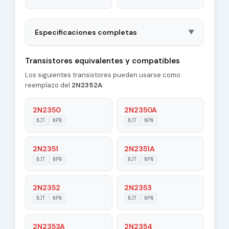
Especificaciones completas
▼
Package
TO46
Transistores equivalentes y compatibles
Los siguientes transistores pueden usarse como
Polarity
NPN
reemplazo del
2N2352A
:
Material of
Si
Transistor
2N2350
2N2350A
BJT
NPN
BJT
NPN
Transition
50 MHz
Frequency (ft)
2N2351
2N2351A
Collector
BJT
NPN
BJT
NPN
20 pF
Capacitance (Cc)
2N2352
2N2353
Maximum Collector
1 A
Current |Ic max|
BJT
NPN
BJT
NPN
Maximum Emitter-
2N2353A
2N2354
5 V
Base Voltage