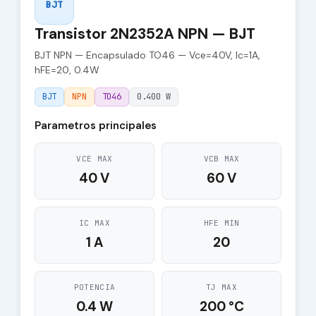
BJT
Transistor 2N2352A NPN — BJT
BJT NPN — Encapsulado TO46 — Vce=40V, Ic=1A,
hFE=20, 0.4W
BJT
NPN
TO46
0.400 W
Parametros principales
VCE MAX
VCB MAX
40 V
60 V
IC MAX
HFE MIN
1 A
20
POTENCIA
TJ MAX
0.4 W
200 °C