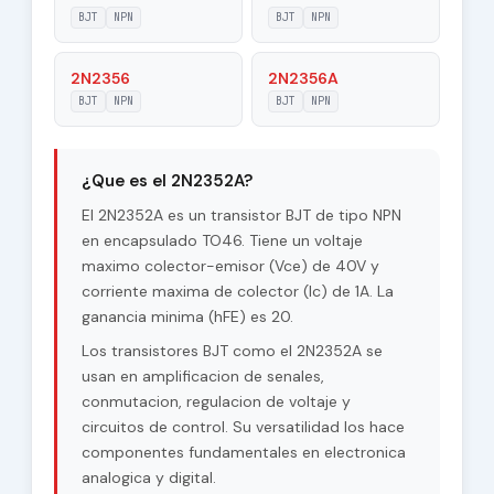
|Veb|
BJT
NPN
BJT
NPN
Maximum
2N2356
2N2356A
60 V
Collector-Base
BJT
NPN
BJT
NPN
Voltage |Vcb|
Maximum
40 V
Collector-Emitter
¿Que es el 2N2352A?
Voltage |Vce|
El 2N2352A es un transistor BJT de tipo NPN
Max. Operating
en encapsulado TO46. Tiene un voltaje
200 °C
Junction
maximo colector-emisor (Vce) de 40V y
Temperature (Tj)
corriente maxima de colector (Ic) de 1A. La
ganancia minima (hFE) es 20.
Maximum Collector
0.4 W
Power Dissipation
Los transistores BJT como el 2N2352A se
(Pc)
usan en amplificacion de senales,
conmutacion, regulacion de voltaje y
Forward Current
circuitos de control. Su versatilidad los hace
20
Transfer Ratio
(hFE), MIN
componentes fundamentales en electronica
analogica y digital.