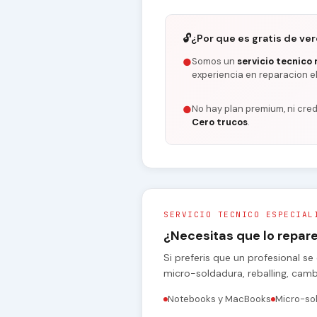
🔓
¿Por que es gratis de ve
Somos un
servicio tecnico 
●
experiencia en reparacion e
No hay plan premium, ni cred
●
Cero trucos
.
SERVICIO TECNICO ESPECIAL
¿Necesitas que lo repa
Si preferis que un profesional 
micro-soldadura, reballing, cam
Notebooks y MacBooks
Micro-so