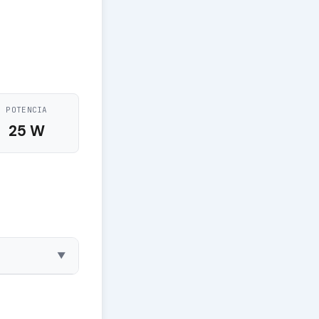
POTENCIA
25 W
▼