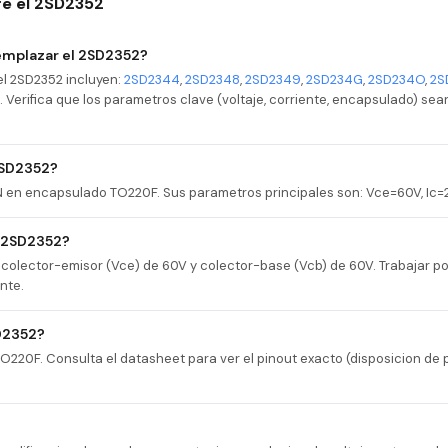
e el 2SD2352
emplazar el 2SD2352?
l 2SD2352 incluyen:
2SD2344
,
2SD2348
,
2SD2349
,
2SD234G
,
2SD234O
,
2S
s. Verifica que los parametros clave (voltaje, corriente, encapsulado) se
 2SD2352?
PN en encapsulado TO220F. Sus parametros principales son: Vce=60V, Ic=
l 2SD2352?
 colector-emisor (Vce) de 60V y colector-base (Vcb) de 60V. Trabajar p
nte.
D2352?
220F. Consulta el datasheet para ver el pinout exacto (disposicion de p