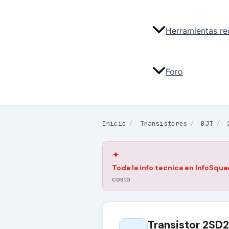
Herramientas r
Foro
Inicio
/
Transistores
/
BJT
/
✦
Toda la info tecnica en InfoSqua
costo.
Transistor 2SD