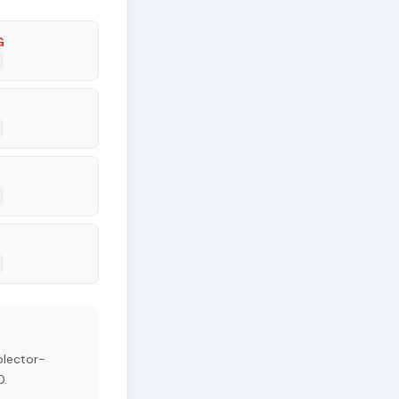
G
R
olector-
0.