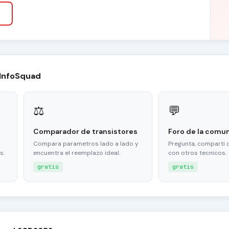
 InfoSquad
⚖
💬
Comparador de transistores
Foro de la comu
Compara parametros lado a lado y
Pregunta, comparti 
s.
encuentra el reemplazo ideal.
con otros tecnicos.
gratis
gratis