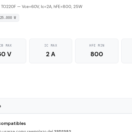
 TO220F — Vce=60V, Ic=2A, hFE=800, 25W
25.000 W
CB MAX
IC MAX
HFE MIN
60 V
2 A
800
s
TO220F
 compatibles
NPN
en usarse como reemplazo del
2SD2352
: