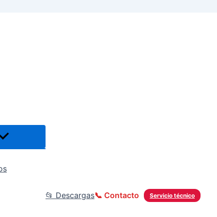
os
📂 Descargas
📞 Contacto
Servicio técnico