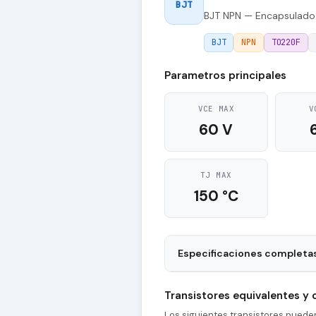
BJT
BJT NPN — Encapsulado
BJT
NPN
TO220F
Parametros principales
VCE MAX
V
60 V
TJ MAX
150 °C
Especificaciones completa
Package
Transistores equivalentes y
Polarity
Los siguientes transistores pued