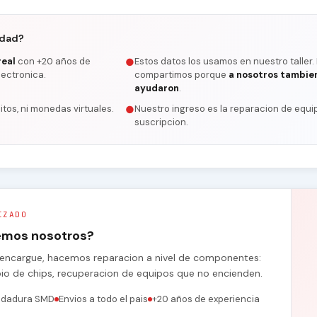
rdad?
real
con +20 años de
Estos datos los usamos en nuestro taller.
●
lectronica.
compartimos porque
a nosotros tambie
ayudaron
.
itos, ni monedas virtuales.
Nuestro ingreso es la reparacion de equip
●
suscripcion.
IZADO
remos nosotros?
se encargue, hacemos reparacion a nivel de componentes:
bio de chips, recuperacion de equipos que no encienden.
ldadura SMD
Envios a todo el pais
+20 años de experiencia