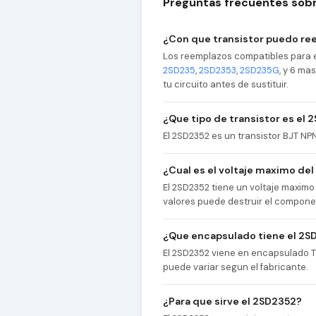
Preguntas frecuentes sobr
¿Con que transistor puedo re
Los reemplazos compatibles para e
2SD235
,
2SD2353
,
2SD235G
, y 6 ma
tu circuito antes de sustituir.
¿Que tipo de transistor es el
El 2SD2352 es un transistor BJT N
¿Cual es el voltaje maximo de
El 2SD2352 tiene un voltaje maximo
valores puede destruir el compone
¿Que encapsulado tiene el 2S
El 2SD2352 viene en encapsulado TO
puede variar segun el fabricante.
¿Para que sirve el 2SD2352?