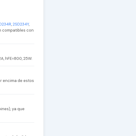
D234R
,
2SD234Y
,
an compatibles con
2A, hFE=800, 25W.
or encima de estos
ines), ya que