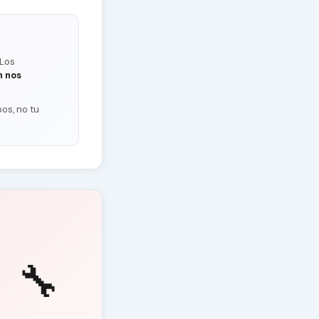
 Los
n nos
os, no tu
🔧