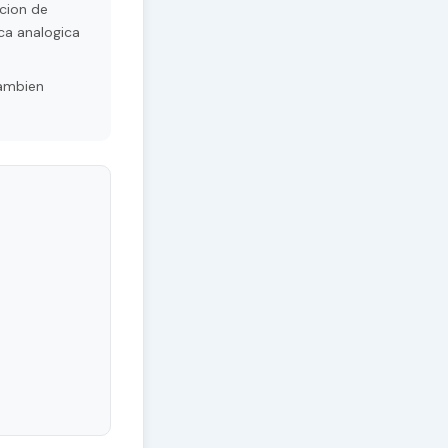
cion de
ca analogica
Tambien