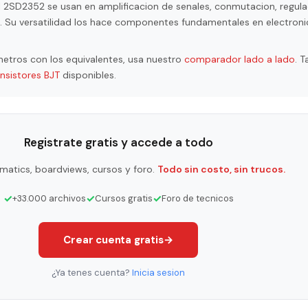
l 2SD2352 se usan en amplificacion de senales, conmutacion, regula
ol. Su versatilidad los hace componentes fundamentales en electroni
etros con los equivalentes, usa nuestro
comparador lado a lado
. 
ansistores BJT
disponibles.
Registrate gratis y accede a todo
matics, boardviews, cursos y foro.
Todo sin costo, sin trucos.
✓
✓
✓
+33.000 archivos
Cursos gratis
Foro de tecnicos
Crear cuenta gratis
→
¿Ya tenes cuenta?
Inicia sesion