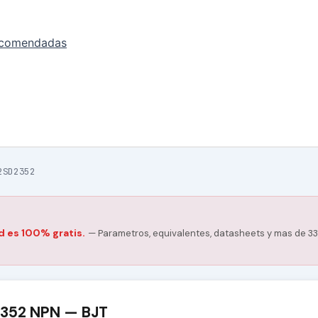
ecomendadas
2SD2352
d es 100% gratis.
— Parametros, equivalentes, datasheets y mas de 33
2352 NPN — BJT