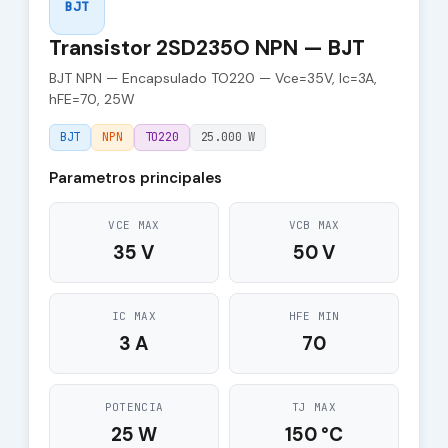
BJT
Transistor 2SD235O NPN — BJT
BJT NPN — Encapsulado TO220 — Vce=35V, Ic=3A,
hFE=70, 25W
BJT
NPN
TO220
25.000 W
Parametros principales
VCE MAX
VCB MAX
35 V
50 V
IC MAX
HFE MIN
3 A
70
POTENCIA
TJ MAX
25 W
150 °C