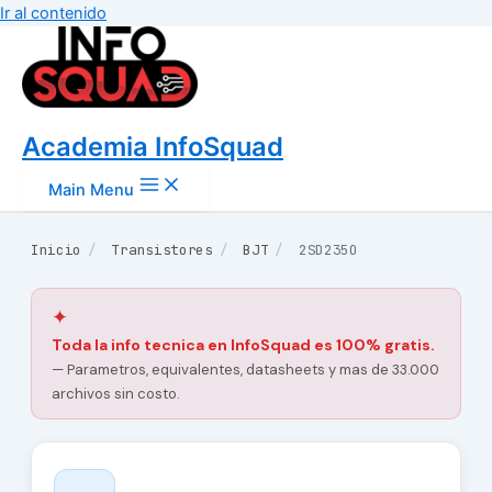
Ir al contenido
Academia InfoSquad
Main Menu
Inicio
/
Transistores
/
BJT
/
2SD235O
✦
Toda la info tecnica en InfoSquad es 100% gratis.
— Parametros, equivalentes, datasheets y mas de 33.000
archivos sin costo.