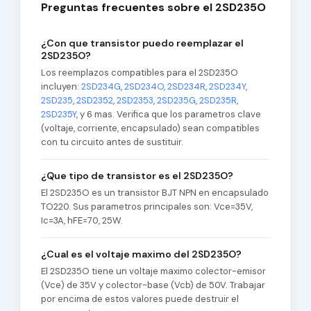
Preguntas frecuentes sobre el 2SD235O
¿Con que transistor puedo reemplazar el
2SD235O?
Los reemplazos compatibles para el 2SD235O
incluyen:
2SD234G
,
2SD234O
,
2SD234R
,
2SD234Y
,
2SD235
,
2SD2352
,
2SD2353
,
2SD235G
,
2SD235R
,
2SD235Y
, y 6 mas. Verifica que los parametros clave
(voltaje, corriente, encapsulado) sean compatibles
con tu circuito antes de sustituir.
¿Que tipo de transistor es el 2SD235O?
El 2SD235O es un transistor BJT NPN en encapsulado
TO220. Sus parametros principales son: Vce=35V,
Ic=3A, hFE=70, 25W.
¿Cual es el voltaje maximo del 2SD235O?
El 2SD235O tiene un voltaje maximo colector-emisor
(Vce) de 35V y colector-base (Vcb) de 50V. Trabajar
por encima de estos valores puede destruir el