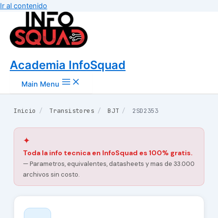
Ir al contenido
Academia InfoSquad
Main Menu
Inicio
/
Transistores
/
BJT
/
2SD2353
✦
Toda la info tecnica en InfoSquad es 100% gratis.
— Parametros, equivalentes, datasheets y mas de 33.000
archivos sin costo.