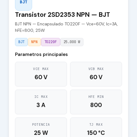
BJT
Transistor 2SD2353 NPN — BJT
BJT NPN — Encapsulado TO220F — Vce=60V, Ic=3A,
hFE=800, 25W
BJT
NPN
TO220F
25.000 W
Parametros principales
VCE MAX
VCB MAX
60 V
60 V
IC MAX
HFE MIN
3 A
800
POTENCIA
TJ MAX
25 W
150 °C