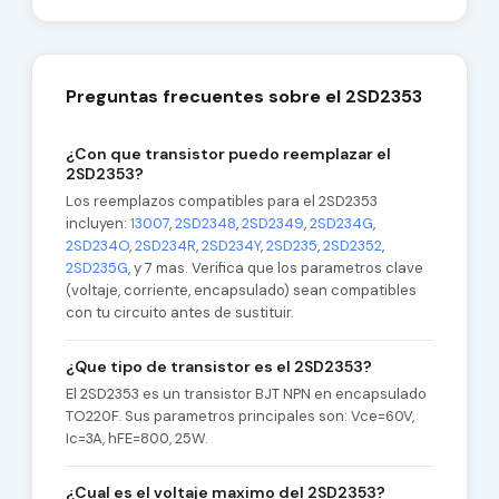
Preguntas frecuentes sobre el 2SD2353
¿Con que transistor puedo reemplazar el
2SD2353?
Los reemplazos compatibles para el 2SD2353
incluyen:
13007
,
2SD2348
,
2SD2349
,
2SD234G
,
2SD234O
,
2SD234R
,
2SD234Y
,
2SD235
,
2SD2352
,
2SD235G
, y 7 mas. Verifica que los parametros clave
(voltaje, corriente, encapsulado) sean compatibles
con tu circuito antes de sustituir.
¿Que tipo de transistor es el 2SD2353?
El 2SD2353 es un transistor BJT NPN en encapsulado
TO220F. Sus parametros principales son: Vce=60V,
Ic=3A, hFE=800, 25W.
¿Cual es el voltaje maximo del 2SD2353?