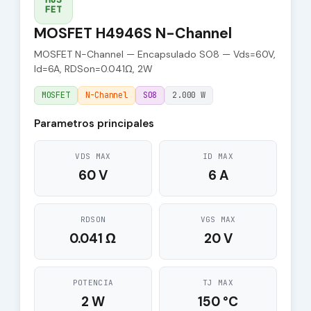
FET
MOSFET H4946S N-Channel
MOSFET N-Channel — Encapsulado SO8 — Vds=60V,
Id=6A, RDSon=0.041Ω, 2W
MOSFET
N-Channel
SO8
2.000 W
Parametros principales
VDS MAX
ID MAX
60 V
6 A
RDSON
VGS MAX
0.041 Ω
20 V
POTENCIA
TJ MAX
2 W
150 °C