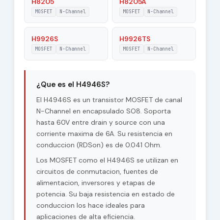
H8205
H8205A
MOSFET
N-Channel
MOSFET
N-Channel
H9926S
H9926TS
MOSFET
N-Channel
MOSFET
N-Channel
¿Que es el H4946S?
El H4946S es un transistor MOSFET de canal
N-Channel en encapsulado SO8. Soporta
hasta 60V entre drain y source con una
corriente maxima de 6A. Su resistencia en
conduccion (RDSon) es de 0.041 Ohm.
Los MOSFET como el H4946S se utilizan en
circuitos de conmutacion, fuentes de
alimentacion, inversores y etapas de
potencia. Su baja resistencia en estado de
conduccion los hace ideales para
aplicaciones de alta eficiencia.