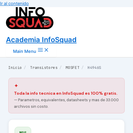
Ir al contenido
Academia InfoSquad
Main Menu
Inicio
/
Transistores
/
MOSFET
/
H4946S
✦
Toda la info tecnica en InfoSquad es 100% gratis.
— Parametros, equivalentes, datasheets y mas de 33.000
archivos sin costo.
MOS