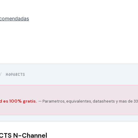
ecomendadas
/
H6968CTS
d es 100% gratis.
— Parametros, equivalentes, datasheets y mas de 33
CTS N-Channel