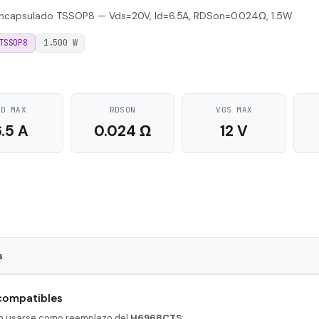
capsulado TSSOP8 — Vds=20V, Id=6.5A, RDSon=0.024Ω, 1.5W
TSSOP8
1.500 W
ID MAX
RDSON
VGS MAX
6.5 A
0.024 Ω
12 V
s
TSSOP8
 compatibles
100 nS
en usarse como reemplazo del
H6968CTS
: