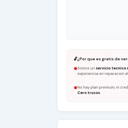
🔓
¿Por que es gratis de ve
Somos un
servicio tecnico 
●
experiencia en reparacion e
No hay plan premium, ni cred
●
Cero trucos
.