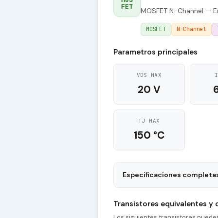
FET
MOSFET N-Channel — En
MOSFET
N-Channel
Parametros principales
VDS MAX
20 V
TJ MAX
150 °C
Especificaciones completa
Package
Transistores equivalentes y
tr - Rise Time
Los siguientes transistores pued