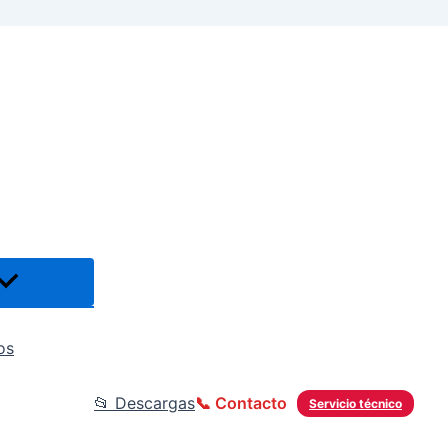
os
📂 Descargas
📞 Contacto
Servicio técnico