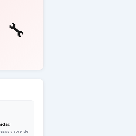
🔧
nidad
casos y aprende