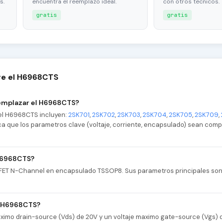
s.
encuentra el reemplazo ideal.
con otros tecnicos.
gratis
gratis
re el H6968CTS
emplazar el H6968CTS?
el H6968CTS incluyen:
2SK701
,
2SK702
,
2SK703
,
2SK704
,
2SK705
,
2SK709
,
ifica que los parametros clave (voltaje, corriente, encapsulado) sean comp
 H6968CTS?
FET N-Channel en encapsulado TSSOP8. Sus parametros principales son: 
l H6968CTS?
ximo drain-source (Vds) de 20V y un voltaje maximo gate-source (Vgs) 