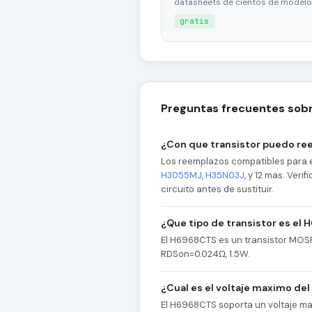
datasheets de cientos de modelo
gratis
Preguntas frecuentes sob
¿Con que transistor puedo re
Los reemplazos compatibles para 
H3055MJ
,
H35N03J
, y 12 mas. Ver
circuito antes de sustituir.
¿Que tipo de transistor es el
El H6968CTS es un transistor MOS
RDSon=0.024Ω, 1.5W.
¿Cual es el voltaje maximo de
El H6968CTS soporta un voltaje ma