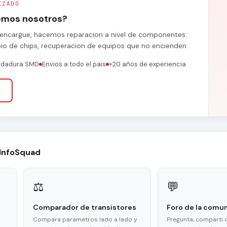
IZADO
remos nosotros?
se encargue, hacemos reparacion a nivel de componentes:
bio de chips, recuperacion de equipos que no encienden.
ldadura SMD
Envios a todo el pais
+20 años de experiencia
 InfoSquad
⚖
💬
Comparador de transistores
Foro de la comu
Compara parametros lado a lado y
Pregunta, comparti 