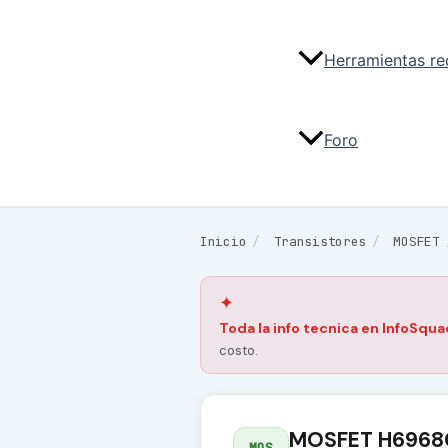
Herramientas r
Foro
Inicio
/
Transistores
/
MOSFET
✦
Toda la info tecnica en InfoSqua
costo.
MOSFET H6968
MOS