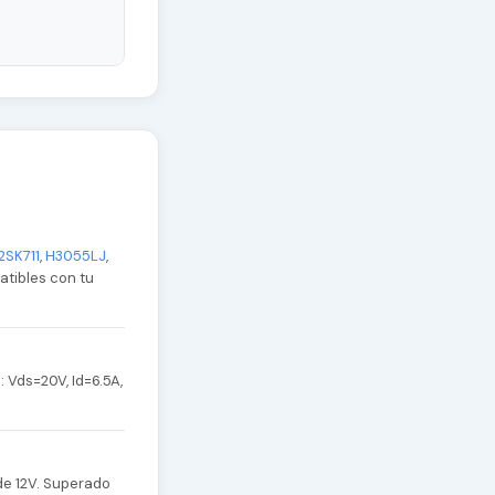
2SK711
,
H3055LJ
,
atibles con tu
Vds=20V, Id=6.5A,
de 12V. Superado