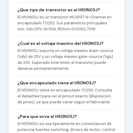
¿Que tipo de transistor es el H50N03J?
El H50N03J es un transistor MOSFET N-Channel en
encapsulado TO252. Sus parametros principales
son: Vds=25V, Id=50A, RDSon=0.006Ω, 70W.
¿Cual es el voltaje maximo del H50N03J?
El H50N03J soporta un voltaje maximo drain-source
(Vds) de 25V y un voltaje maximo gate-source (Vgs)
de 20V. Superado este limite, el transistor puede
danarse permanentemente.
¿Que encapsulado tiene el H50N03J?
El H50N03J viene en encapsulado TO252. Consulta
el datasheet para ver el pinout exacto (disposicion
de pines), ya que puede variar segun el fabricante.
¿Para que sirve el H50N03J?
El H50N03J se usa tipicamente en conmutacion de
potencia, fuentes switching, drivers de motor, control