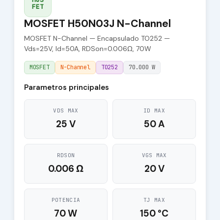
FET
MOSFET H50N03J N-Channel
MOSFET N-Channel — Encapsulado TO252 —
Vds=25V, Id=50A, RDSon=0.006Ω, 70W
MOSFET
N-Channel
TO252
70.000 W
Parametros principales
VDS MAX
ID MAX
25 V
50 A
RDSON
VGS MAX
0.006 Ω
20 V
POTENCIA
TJ MAX
70 W
150 °C