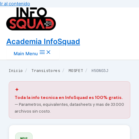
Ir al contenido
Academia InfoSquad
Main Menu
Inicio
/
Transistores
/
MOSFET
/
H50N03J
✦
Toda la info tecnica en InfoSquad es 100% gratis.
— Parametros, equivalentes, datasheets y mas de 33.000
archivos sin costo.
MOS