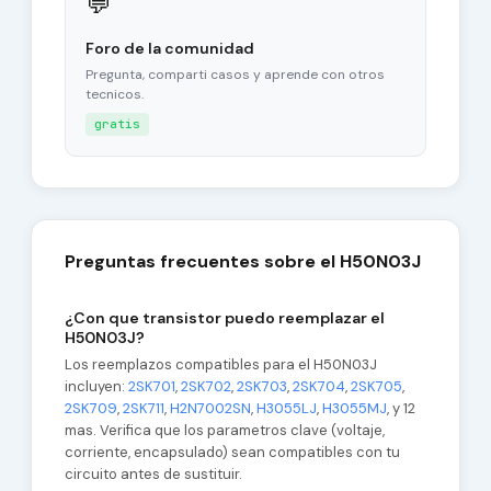
💬
Foro de la comunidad
Pregunta, comparti casos y aprende con otros
tecnicos.
gratis
Preguntas frecuentes sobre el H50N03J
¿Con que transistor puedo reemplazar el
H50N03J?
Los reemplazos compatibles para el H50N03J
incluyen:
2SK701
,
2SK702
,
2SK703
,
2SK704
,
2SK705
,
2SK709
,
2SK711
,
H2N7002SN
,
H3055LJ
,
H3055MJ
, y 12
mas. Verifica que los parametros clave (voltaje,
corriente, encapsulado) sean compatibles con tu
circuito antes de sustituir.