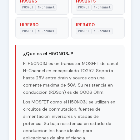
H9926S
H9926TS
MOSFET
N-Channel
MOSFET
N-Channel
HIRF630
IRFB4110
MOSFET
N-Channel
MOSFET
N-Channel
¿Que es el H50N03J?
El H50N03J es un transistor MOSFET de canal
N-Channel en encapsulado TO252. Soporta
hasta 25V entre drain y source con una
corriente maxima de 50A. Su resistencia en
conduccion (RDSon) es de 0.006 Ohm.
Los MOSFET como el H50N03J se utilizan en
circuitos de conmutacion, fuentes de
alimentacion, inversores y etapas de
potencia. Su baja resistencia en estado de
conduccion los hace ideales para
aplicaciones de alta eficiencia.