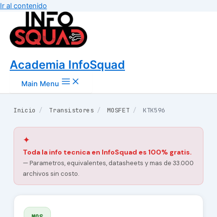
Ir al contenido
Academia InfoSquad
Main Menu
Inicio
/
Transistores
/
MOSFET
/
KTK596
✦
Toda la info tecnica en InfoSquad es 100% gratis.
— Parametros, equivalentes, datasheets y mas de 33.000
archivos sin costo.
MOS