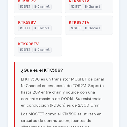
KTK597V
KTK598TV
MOSFET
N-Channel
MOSFET
N-Channel
KTK598V
KTK697TV
MOSFET
N-Channel
MOSFET
N-Channel
KTK698TV
MOSFET
N-Channel
¿Que es el KTK596?
El KTK596 es un transistor MOSFET de canal
N-Channel en encapsulado TO92M. Soporta
hasta 20V entre drain y source con una
corriente maxima de 0.001A. Su resistencia
en conduccion (RDSon) es de 2,500 Ohm.
Los MOSFET como el KTK596 se utilizan en
circuitos de conmutacion, fuentes de