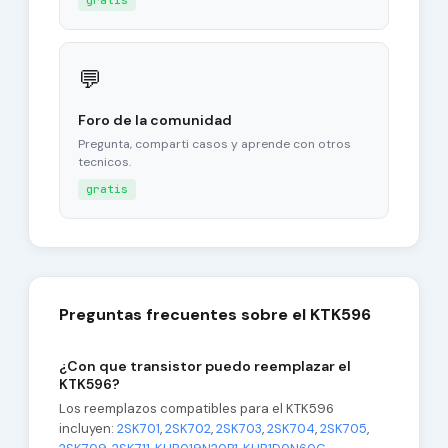
gratis
💬
Foro de la comunidad
Pregunta, comparti casos y aprende con otros
tecnicos.
gratis
Preguntas frecuentes sobre el KTK596
¿Con que transistor puedo reemplazar el
KTK596?
Los reemplazos compatibles para el KTK596
incluyen:
2SK701
,
2SK702
,
2SK703
,
2SK704
,
2SK705
,