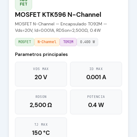
FET
MOSFET KTK596 N-Channel
MOSFET N-Channel — Encapsulado TO92M —
Vds=20V, Id=0.001A, RDSon=2,500Ω, 0.4W
MOSFET
N-Channel
TO92M
0.400 W
Parametros principales
VDS MAX
ID MAX
20 V
0.001 A
RDSON
POTENCIA
2,500 Ω
0.4 W
TJ MAX
150 °C