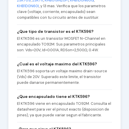
2SK709
,
2SK711
,
KHB019N20P1
,
KHB1D0N60G
,
KHB1D0N60I
, y 13 mas. Verifica que los parametros
clave (voltaje, corriente, encapsulado) sean
compatibles con tu circuito antes de sustituir.
¿Que tipo de transistor es el KTK596?
El KTK596 es un transistor MOSFET N-Channel en
encapsulado TO92M. Sus parametros principales
son: Vds=20V, Id=0.001A, RDSon=2,500Ω, 0.4W.
¿Cual es el voltaje maximo del KTK596?
El KTK596 soporta un voltaje maximo drain-source
(Vds) de 20V. Superado este limite, el transistor
puede danarse permanentemente.
¿Que encapsulado tiene el KTK596?
El KTK596 viene en encapsulado TO92M. Consulta el
datasheet para ver el pinout exacto (disposicion de
pines), ya que puede variar segun el fabricante.