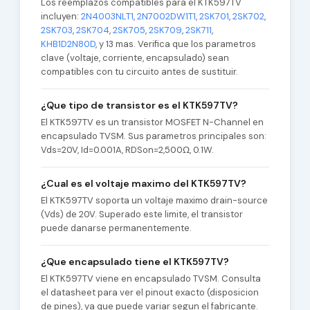
Los reemplazos compatibles para el KTK597TV
incluyen:
2N4003NLT1
,
2N7002DW1T1
,
2SK701
,
2SK702
,
2SK703
,
2SK704
,
2SK705
,
2SK709
,
2SK711
,
KHB1D2N80D
, y 13 mas. Verifica que los parametros
clave (voltaje, corriente, encapsulado) sean
compatibles con tu circuito antes de sustituir.
¿Que tipo de transistor es el KTK597TV?
El KTK597TV es un transistor MOSFET N-Channel en
encapsulado TVSM. Sus parametros principales son:
Vds=20V, Id=0.001A, RDSon=2,500Ω, 0.1W.
¿Cual es el voltaje maximo del KTK597TV?
El KTK597TV soporta un voltaje maximo drain-source
(Vds) de 20V. Superado este limite, el transistor
puede danarse permanentemente.
¿Que encapsulado tiene el KTK597TV?
El KTK597TV viene en encapsulado TVSM. Consulta
el datasheet para ver el pinout exacto (disposicion
de pines), ya que puede variar segun el fabricante.