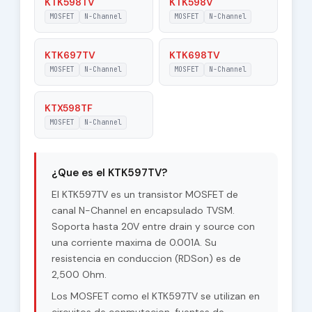
KTK598TV
KTK598V
MOSFET
N-Channel
MOSFET
N-Channel
KTK697TV
KTK698TV
MOSFET
N-Channel
MOSFET
N-Channel
KTX598TF
MOSFET
N-Channel
¿Que es el KTK597TV?
El KTK597TV es un transistor MOSFET de
canal N-Channel en encapsulado TVSM.
Soporta hasta 20V entre drain y source con
una corriente maxima de 0.001A. Su
resistencia en conduccion (RDSon) es de
2,500 Ohm.
Los MOSFET como el KTK597TV se utilizan en