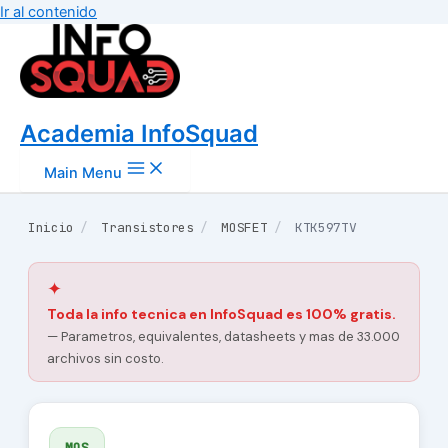
Ir al contenido
Academia InfoSquad
Main Menu
Inicio
/
Transistores
/
MOSFET
/
KTK597TV
✦
Toda la info tecnica en InfoSquad es 100% gratis.
— Parametros, equivalentes, datasheets y mas de 33.000
archivos sin costo.
MOS