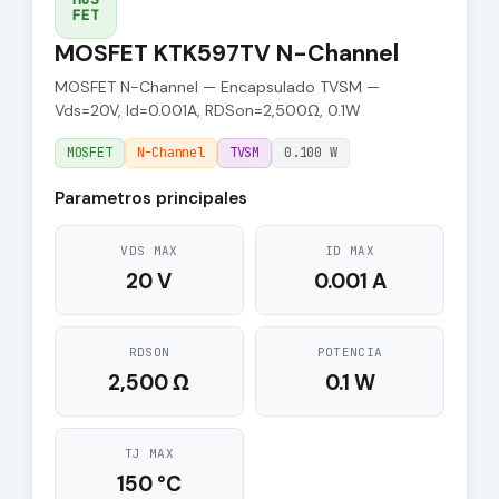
FET
MOSFET KTK597TV N-Channel
MOSFET N-Channel — Encapsulado TVSM —
Vds=20V, Id=0.001A, RDSon=2,500Ω, 0.1W
MOSFET
N-Channel
TVSM
0.100 W
Parametros principales
VDS MAX
ID MAX
20 V
0.001 A
RDSON
POTENCIA
2,500 Ω
0.1 W
TJ MAX
150 °C