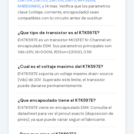
2SK704
,
2SK705
,
2SK709
,
2SK711
,
IRFP260N
,
KHB1D0N60I
, y 14 mas. Verifica que los parametros
clave (voltaje, corriente, encapsulado) sean
compatibles con tu circuito antes de sustituir.
¿Que tipo de transistor es el KTK597E?
El KTK597E es un transistor MOSFET N-Channel en
encapsulado ESM. Sus parametros principales son:
Vds=20V, Id=0.001A, RDSon=2,500Ω, 0.1W.
¿Cual es el voltaje maximo del KTK597E?
El KTK597E soporta un voltaje maximo drain-source
(Vds) de 20V. Superado este limite, el transistor
puede danarse permanentemente.
¿Que encapsulado tiene el KTK597E?
El KTK597E viene en encapsulado ESM. Consulta el
datasheet para ver el pinout exacto (disposicion de
pines), ya que puede variar segun el fabricante.