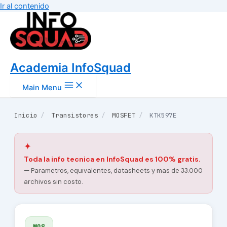
Ir al contenido
Academia InfoSquad
Main Menu
Inicio
/
Transistores
/
MOSFET
/
KTK597E
✦
Toda la info tecnica en InfoSquad es 100% gratis.
— Parametros, equivalentes, datasheets y mas de 33.000
archivos sin costo.
MOS