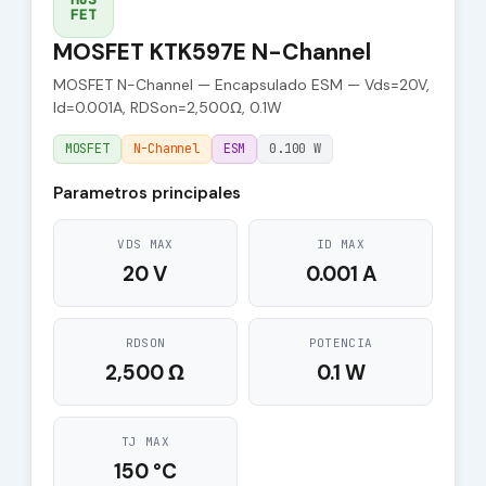
FET
MOSFET KTK597E N-Channel
MOSFET N-Channel — Encapsulado ESM — Vds=20V,
Id=0.001A, RDSon=2,500Ω, 0.1W
MOSFET
N-Channel
ESM
0.100 W
Parametros principales
VDS MAX
ID MAX
20 V
0.001 A
RDSON
POTENCIA
2,500 Ω
0.1 W
TJ MAX
150 °C