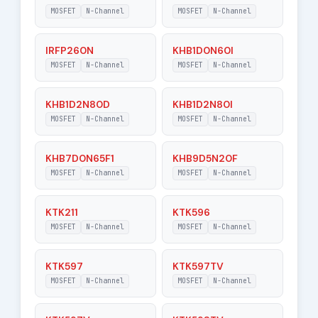
MOSFET
N-Channel
MOSFET
N-Channel
RDSon - Maximum
2500 Ohm
Drain-Source On-
IRFP260N
KHB1D0N60I
State Resistance
MOSFET
N-Channel
MOSFET
N-Channel
KHB1D2N80D
KHB1D2N80I
MOSFET
N-Channel
MOSFET
N-Channel
KHB7D0N65F1
KHB9D5N20F
MOSFET
N-Channel
MOSFET
N-Channel
KTK211
KTK596
MOSFET
N-Channel
MOSFET
N-Channel
KTK597
KTK597TV
MOSFET
N-Channel
MOSFET
N-Channel