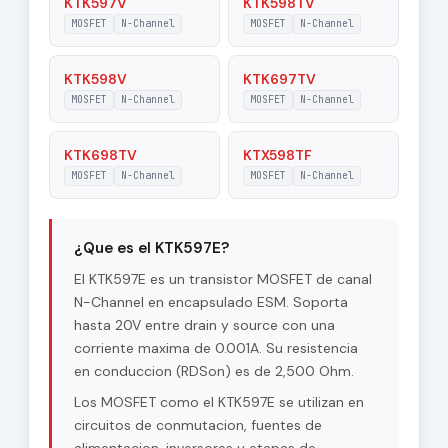
KTK597V
KTK598TV
MOSFET
N-Channel
MOSFET
N-Channel
KTK598V
KTK697TV
MOSFET
N-Channel
MOSFET
N-Channel
KTK698TV
KTX598TF
MOSFET
N-Channel
MOSFET
N-Channel
¿Que es el KTK597E?
El KTK597E es un transistor MOSFET de canal
N-Channel en encapsulado ESM. Soporta
hasta 20V entre drain y source con una
corriente maxima de 0.001A. Su resistencia
en conduccion (RDSon) es de 2,500 Ohm.
Los MOSFET como el KTK597E se utilizan en
circuitos de conmutacion, fuentes de