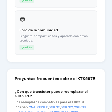
gratis
💬
Foro de la comunidad
Pregunta, comparti casos y aprende con otros
tecnicos.
gratis
Preguntas frecuentes sobre el KTK597E
¿Con que transistor puedo reemplazar el
KTK597E?
Los reemplazos compatibles para el KTK597E
incluyen:
2N4003NLT1
,
2SK701
,
2SK702
,
2SK703
,