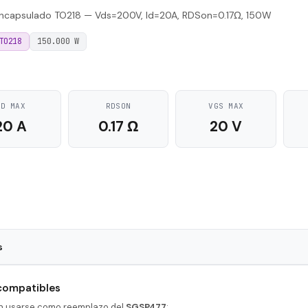
capsulado TO218 — Vds=200V, Id=20A, RDSon=0.17Ω, 150W
TO218
150.000 W
ID MAX
RDSON
VGS MAX
20 A
0.17 Ω
20 V
s
TO218
 compatibles
50 nS
en usarse como reemplazo del
SGSP477
: