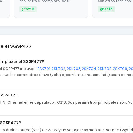
s.
encuentra el reemplazo ideal.
con otros tecnicos.
gratis
gratis
re el SGSP477
emplazar el SGSP477?
el SGSP477 incluyen:
2SK701
,
2SK702
,
2SK703
,
2SK704
,
2SK705
,
2SK709
,
2S
ica que los parametros clave (voltaje, corriente, encapsulado) sean compa
 SGSP477?
T N-Channel en encapsulado TO218. Sus parametros principales son: Vd
l SGSP477?
imo drain-source (Vds) de 200V y un voltaje maximo gate-source (Vgs) 