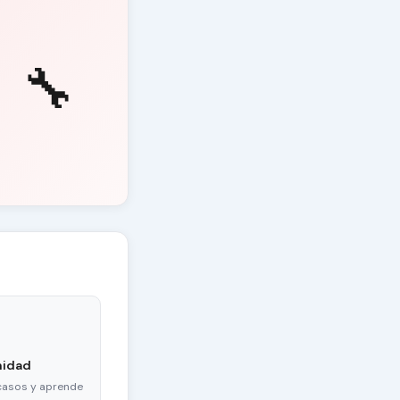
🔧
nidad
casos y aprende