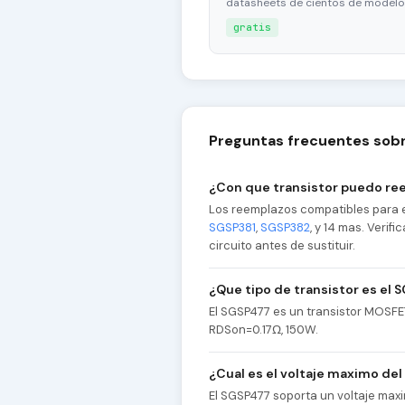
datasheets de cientos de modelo
gratis
Preguntas frecuentes sob
¿Con que transistor puedo re
Los reemplazos compatibles para 
SGSP381
,
SGSP382
, y 14 mas. Verif
circuito antes de sustituir.
¿Que tipo de transistor es el
El SGSP477 es un transistor MOSFE
RDSon=0.17Ω, 150W.
¿Cual es el voltaje maximo de
El SGSP477 soporta un voltaje max