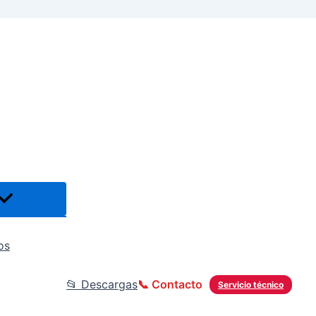
os
📂 Descargas
📞 Contacto
Servicio técnico