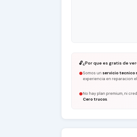
🔓
¿Por que es gratis de ve
Somos un
servicio tecnico 
●
experiencia en reparacion e
No hay plan premium, ni cred
●
Cero trucos
.