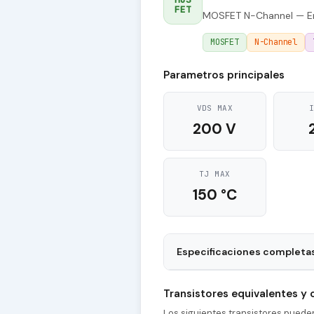
FET
MOSFET N-Channel — En
MOSFET
N-Channel
Parametros principales
VDS MAX
200 V
TJ MAX
150 °C
Especificaciones completa
Package
Transistores equivalentes y
tr - Rise Time
Los siguientes transistores pued