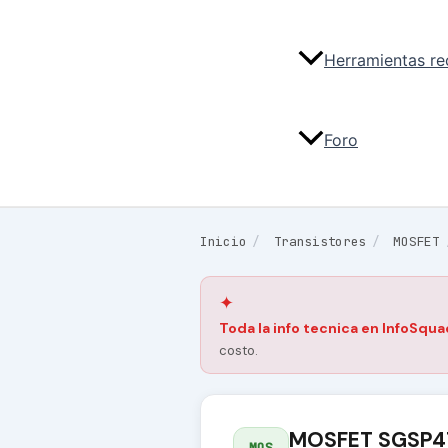
Herramientas r
Foro
Inicio
/
Transistores
/
MOSFET
✦
Toda la info tecnica en InfoSqua
costo.
MOSFET SGSP4
MOS