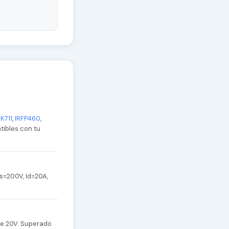
K711
,
IRFP460
,
tibles con tu
s=200V, Id=20A,
de 20V. Superado