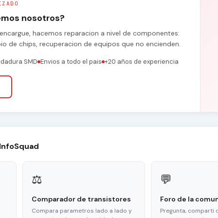
IZADO
remos nosotros?
se encargue, hacemos reparacion a nivel de componentes:
bio de chips, recuperacion de equipos que no encienden.
ldadura SMD
Envios a todo el pais
+20 años de experiencia
 InfoSquad
⚖
💬
Comparador de transistores
Foro de la comu
Compara parametros lado a lado y
Pregunta, comparti 