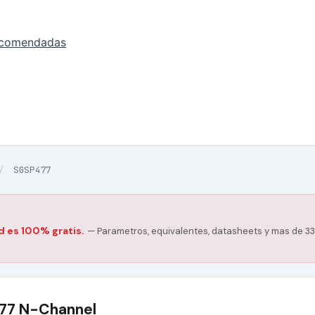
ecomendadas
/
SGSP477
d es 100% gratis.
— Parametros, equivalentes, datasheets y mas de 33
77 N-Channel