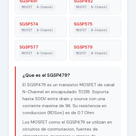
SGSP491
SGSP492
MOSFET
N-Channel
MOSFET
N-Channel
SGSP574
SGSP575
MOSFET
N-Channel
MOSFET
N-Channel
SGSP577
SGSP579
MOSFET
N-Channel
MOSFET
N-Channel
¿Que es el SGSP479?
El SGSP479 es un transistor MOSFET de canal
N-Channel en encapsulado TO218. Soporta
hasta 500V entre drain y source con una
corriente maxima de 9A. Su resistencia en
conduccion (RDSon) es de 0.7 Ohm.
Los MOSFET como el SGSP479 se utilizan en
circuitos de conmutacion, fuentes de