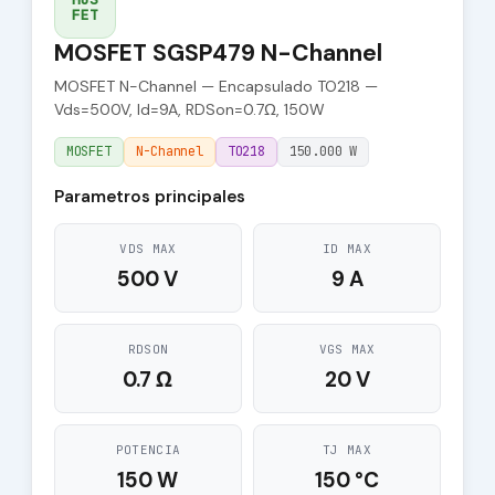
FET
MOSFET SGSP479 N-Channel
MOSFET N-Channel — Encapsulado TO218 —
Vds=500V, Id=9A, RDSon=0.7Ω, 150W
MOSFET
N-Channel
TO218
150.000 W
Parametros principales
VDS MAX
ID MAX
500 V
9 A
RDSON
VGS MAX
0.7 Ω
20 V
POTENCIA
TJ MAX
150 W
150 °C