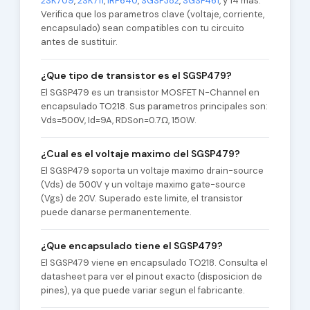
2SK709
,
2SK711
,
IRF640
,
SGSP382
,
SGSP461
, y 14 mas.
Verifica que los parametros clave (voltaje, corriente,
encapsulado) sean compatibles con tu circuito
antes de sustituir.
¿Que tipo de transistor es el SGSP479?
El SGSP479 es un transistor MOSFET N-Channel en
encapsulado TO218. Sus parametros principales son:
Vds=500V, Id=9A, RDSon=0.7Ω, 150W.
¿Cual es el voltaje maximo del SGSP479?
El SGSP479 soporta un voltaje maximo drain-source
(Vds) de 500V y un voltaje maximo gate-source
(Vgs) de 20V. Superado este limite, el transistor
puede danarse permanentemente.
¿Que encapsulado tiene el SGSP479?
El SGSP479 viene en encapsulado TO218. Consulta el
datasheet para ver el pinout exacto (disposicion de
pines), ya que puede variar segun el fabricante.