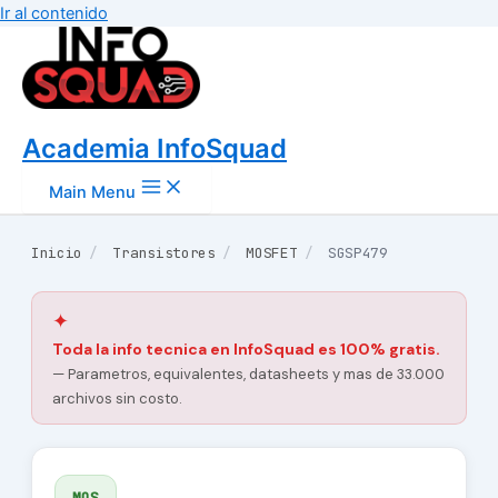
Ir al contenido
Academia InfoSquad
Main Menu
Inicio
/
Transistores
/
MOSFET
/
SGSP479
✦
Toda la info tecnica en InfoSquad es 100% gratis.
— Parametros, equivalentes, datasheets y mas de 33.000
archivos sin costo.
MOS