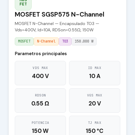
FET
MOSFET SGSP575 N-Channel
MOSFET N-Channel — Encapsulado TO3 —
Vds=400V, Id=10A, RDSon=0.55Ω, 150W
MOSFET
N-Channel
TO3
150.000 W
Parametros principales
VDS MAX
ID MAX
400 V
10 A
RDSON
VGS MAX
0.55 Ω
20 V
POTENCIA
TJ MAX
150 W
150 °C