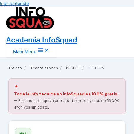
Ir al contenido
Academia InfoSquad
Main Menu
Inicio
/
Transistores
/
MOSFET
/
SGSP575
✦
Toda la info tecnica en InfoSquad es 100% gratis.
— Parametros, equivalentes, datasheets y mas de 33.000
archivos sin costo.
MOS