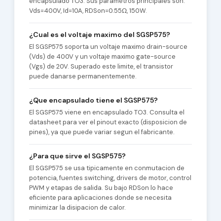
encapsulado TO3. Sus parametros principales son:
Vds=400V, Id=10A, RDSon=0.55Ω, 150W.
¿Cual es el voltaje maximo del SGSP575?
El SGSP575 soporta un voltaje maximo drain-source
(Vds) de 400V y un voltaje maximo gate-source
(Vgs) de 20V. Superado este limite, el transistor
puede danarse permanentemente.
¿Que encapsulado tiene el SGSP575?
El SGSP575 viene en encapsulado TO3. Consulta el
datasheet para ver el pinout exacto (disposicion de
pines), ya que puede variar segun el fabricante.
¿Para que sirve el SGSP575?
El SGSP575 se usa tipicamente en conmutacion de
potencia, fuentes switching, drivers de motor, control
PWM y etapas de salida. Su bajo RDSon lo hace
eficiente para aplicaciones donde se necesita
minimizar la disipacion de calor.